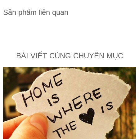
Sản phẩm liên quan
BÀI VIẾT CÙNG CHUYÊN MỤC