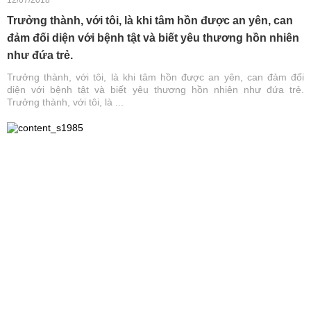
Trưởng thành, với tôi, là khi tâm hồn được an yên, can
đảm đối diện với bệnh tật và biết yêu thương hồn nhiên
như đứa trẻ.
Trưởng thành, với tôi, là khi tâm hồn được an yên, can đảm đối
diện với bệnh tật và biết yêu thương hồn nhiên như đứa trẻ.
Trưởng thành, với tôi, là ...