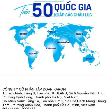
CÔNG TY CỔ PHẦN TẬP ĐOÀN KAROFI
Trụ sở chính: Tầng 8, Tòa nhà HUDLAND, Số 6 Nguyễn Hữu Thọ,
Phường Định Công, Thành phố Hà Nội, Việt Nam
CN Miền Nam: Tầng 14, Tòa nhà Lim 2, Số 62A Cách Mạng Tháng
Tám, Phường Xuân Hòa, Thành phố Hồ Chí Minh, Việt Nam
Điện thoại: 19006418