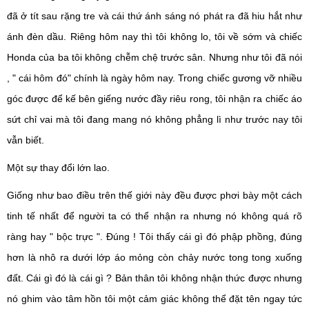
đã ở tít sau rặng tre và cái thứ ánh sáng nó phát ra đã hiu hắt như
ánh đèn dầu. Riêng hôm nay thì tôi không lo, tôi về sớm và chiếc
Honda của ba tôi không chễm chệ trước sân. Nhưng như tôi đã nói
, " cái hôm đó" chính là ngày hôm nay. Trong chiếc gương vỡ nhiều
góc được để kế bên giếng nước đầy riêu rong, tôi nhận ra chiếc áo
sứt chỉ vai mà tôi đang mang nó không phẳng lì như trước nay tôi
vẫn biết.
Một sự thay đổi lớn lao.
Giống như bao điều trên thế giới này đều được phơi bày một cách
tinh tế nhất để người ta có thể nhận ra nhưng nó không quá rõ
ràng hay " bộc trực ". Đúng ! Tôi thấy cái gì đó phập phồng, đúng
hơn là nhô ra dưới lớp áo mỏng còn chảy nước tong tong xuống
đất. Cái gì đó là cái gì ? Bản thân tôi không nhận thức được nhưng
nó ghim vào tâm hồn tôi một cảm giác không thể đặt tên ngay tức