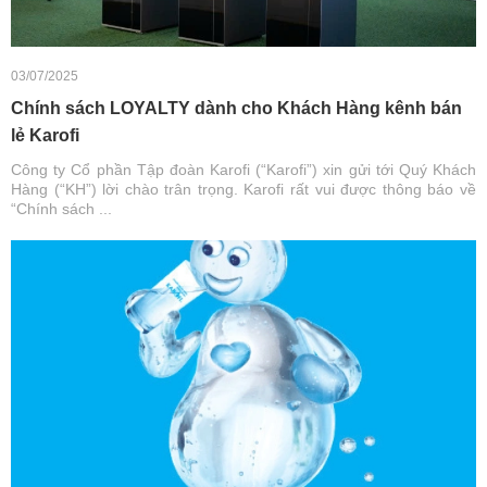
03/07/2025
Chính sách LOYALTY dành cho Khách Hàng kênh bán
lẻ Karofi
Công ty Cổ phần Tập đoàn Karofi (“Karofi”) xin gửi tới Quý Khách
Hàng (“KH”) lời chào trân trọng. Karofi rất vui được thông báo về
“Chính sách ...