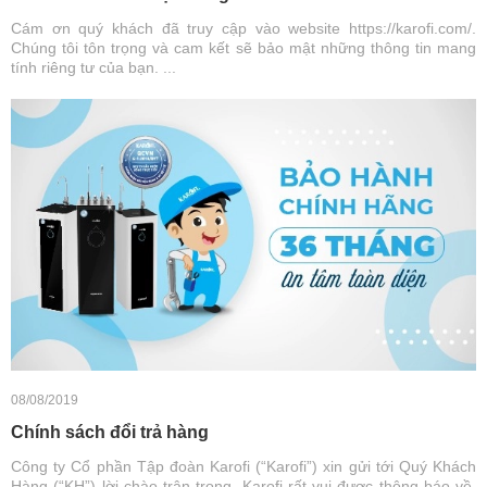
Cám ơn quý khách đã truy cập vào website https://karofi.com/.
Chúng tôi tôn trọng và cam kết sẽ bảo mật những thông tin mang
tính riêng tư của bạn. ...
08/08/2019
Chính sách đổi trả hàng
Công ty Cổ phần Tập đoàn Karofi (“Karofi”) xin gửi tới Quý Khách
Hàng (“KH”) lời chào trân trọng. Karofi rất vui được thông báo về