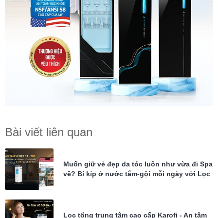
Bài viết liên quan
Muốn giữ vẻ đẹp da tóc luôn như vừa đi Spa
về? Bí kíp ở nước tắm-gội mỗi ngày với Lọc
tổng Karofi KTF-P02
Lọc tổng trung tâm cao cấp Karofi - An tâm