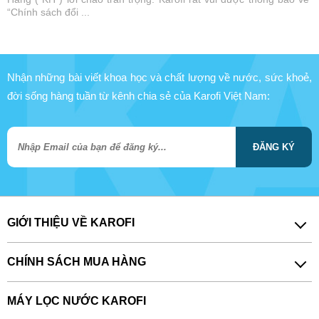
“Chính sách đổi ...
Nhận những bài viết khoa học và chất lượng về nước, sức khoẻ,
đời sống hàng tuần từ kênh chia sẻ của Karofi Việt Nam:
ĐĂNG KÝ
GIỚI THIỆU VỀ KAROFI
CHÍNH SÁCH MUA HÀNG
MÁY LỌC NƯỚC KAROFI