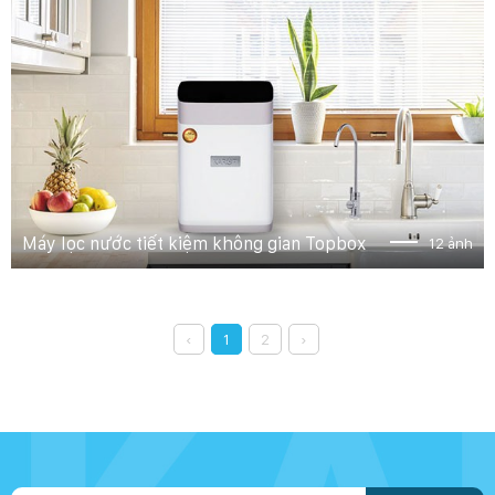
Máy lọc nước tiết kiệm không gian Topbox
12 ảnh
‹
1
2
›