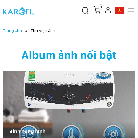
0
Trang chủ
Thư viện ảnh
Album ảnh nổi bật
Bình nóng lạnh