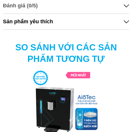
Đánh giá (0/5)
Sản phẩm yêu thích
SO SÁNH VỚI CÁC SẢN
PHẨM TƯƠNG TỰ
MÁY CHUYỂN ĐỔI HYDRO-ION KIỀM
KAROFI KAE-S16 GẤP 3 HYDRO-ION KIỀM,
KHOÁNG - TƯƠI TRẺ MỖI NGÀY
Với máy chuyển đổi Hydro-ion kiềm Karofi KAE-S16 việc
chăm sóc sức khỏe bằng nguồn nước dồi dào Hydro-ion