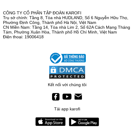
smartphone, giúp người dùng có thể an tâm kiểm soát toàn
CÔNG TY CỔ PHẦN TẬP ĐOÀN KAROFI
Trụ sở chính: Tầng 8, Tòa nhà HUDLAND, Số 6 Nguyễn Hữu Thọ,
diện chất lượng nước sau lọc, cảnh báo thay lõi, kích hoạt
Phường Định Công, Thành phố Hà Nội, Việt Nam
bảo hành... dù ở bất cứ nơi đâu.
CN Miền Nam: Tầng 14, Tòa nhà Lim 2, Số 62A Cách Mạng Tháng
Tám, Phường Xuân Hòa, Thành phố Hồ Chí Minh, Việt Nam
Điện thoại: 19006418
HỆ LÕI CHỨC NĂNG HP 6.2 ION - TĂNG
CƯỜNG HYDROGEN VÀ KHOÁNG CHẤT
KAE-S16 sở hữu hệ lõi chức năng HP 6.2 ION với các lõi
Corosex, ORP Alkaline, Hydrogen Plus, Tourmaline, T33,
Nano Silver Plus có tác dụng tăng cường vi khoáng,
Kết nối với chúng tôi
Hydrogen trong nước. Đặc biệt, lõi HP 6.2 thiết kế đúc
nguyên khối dễ dàng thay thế, ngăn ngừa tái nhiễm khuẩn.
Tải app karofi
BẢO HÀNH 5 SAO - DỊCH VỤ HOÀN HẢO