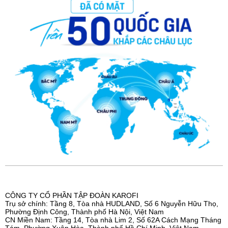
36 tháng cho sản phẩm KAQ-U98 giúp bạn an tâm sử dụng
dài lâu.
CÔNG TY CỔ PHẦN TẬP ĐOÀN KAROFI
Trụ sở chính: Tầng 8, Tòa nhà HUDLAND, Số 6 Nguyễn Hữu Thọ,
Phường Định Công, Thành phố Hà Nội, Việt Nam
CN Miền Nam: Tầng 14, Tòa nhà Lim 2, Số 62A Cách Mạng Tháng
Tám, Phường Xuân Hòa, Thành phố Hồ Chí Minh, Việt Nam