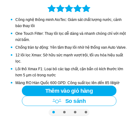
10 LÕI LỌC CÔNG NGHỆ SMAX
KAQ-U98 sở hữu 10 lõi lọc công nghệ Smax:
Công nghệ thông minh AioTec: Giám sát chất lượng nước, cảnh
3 lõi lọc thô Smax Pro V công nghệ smart connect chống
báo thay lõi
hàng giả, hàng nhái, x3 diện tích tiếp xúc, hoạt động ổn
One Touch Filter: Thay lõi lọc dễ dàng và nhanh chóng chỉ với một
nút bấm.
định gấp 2 và bảo vệ hiệu quả hệ thống lọc.
Chống tràn tự động: Yên tâm thay lõi nhờ hệ thống van Auto Valve.
Màng RO nguyên khối sản xuất tại Mỹ lọc sạch đến
12 lõi lọc Xmax: Sở hữu sức mạnh vượt trội, tối ưu hóa hiệu suất
99,99% virus, vi khuẩn, ion kim loại nặng và chất độc hại,
lọc.
tạo nguồn nước chuẩn tinh khiết.
Lõi thô Xmax F1: Loại bỏ các tạp chất, cặn bẩn có kích thước lớn
hơn 5 μm có trong nước
Cụm lõi lọc chức năng HP 6.0 đúc nguyên khối, ngăn rò rỉ,
Màng RO Hàn Quốc 600 GPD: Công suất lọc lên đến 85 lít/giờ
chống tái nhiễm khuẩn. Giúp nguồn nước sau lọc được
Thêm vào giỏ hàng
Hệ lõi Xmax HP 6.0 & 4 lõi chức năng Xmax Tourmaline, T33 Nano
cân bằng pH, bổ sung khoáng chất cần thiết tốt cho sức
Plus, Hydro-ion kiềm, Alkaline Plus
So sánh
khỏe.
NƯỚC SAU LỌC ĐẠT CHUẨN NƯỚC UỐNG
TINH KHIẾT ĐÓNG CHAI QCVN 6-1:2010/BYT