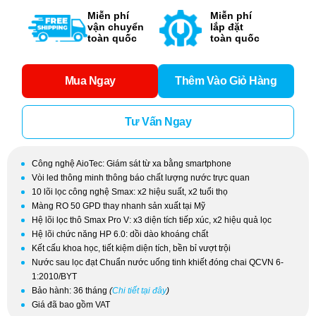
Miễn phí
Miễn phí
vận chuyển
lắp đặt
toàn quốc
toàn quốc
Mua Ngay
Thêm Vào Giỏ Hàng
Tư Vấn Ngay
Công nghệ AioTec: Giám sát từ xa bằng smartphone
Vòi led thông minh thông báo chất lượng nước trực quan
10 lõi lọc công nghệ Smax: x2 hiệu suất, x2 tuổi thọ
Màng RO 50 GPD thay nhanh sản xuất tại Mỹ
Hệ lõi lọc thô Smax Pro V: x3 diện tích tiếp xúc, x2 hiệu quả lọc
Hệ lõi chức năng HP 6.0: dồi dào khoáng chất
Kết cấu khoa học, tiết kiệm diện tích, bền bỉ vượt trội
Nước sau lọc đạt Chuẩn nước uống tinh khiết đóng chai QCVN 6-
1:2010/BYT
Bảo hành: 36 tháng
(
Chi tiết tại đây
)
Giá đã bao gồm VAT