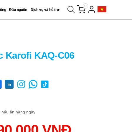
0
tổng - Đầu nguồn
Dịch vụ và hỗ trợ
c Karofi KAQ-C06
, nấu ăn hàng ngày
90.000 VNĐ