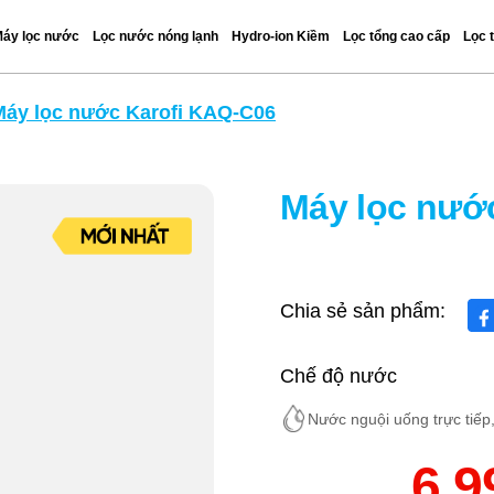
áy lọc nước
Lọc nước nóng lạnh
Hydro-ion Kiềm
Lọc tổng cao cấp
Lọc 
Máy lọc nước Karofi KAQ-C06
Máy lọc nướ
Chia sẻ sản phẩm:
Chế độ nước
Nước nguội uống trực tiếp
6.9