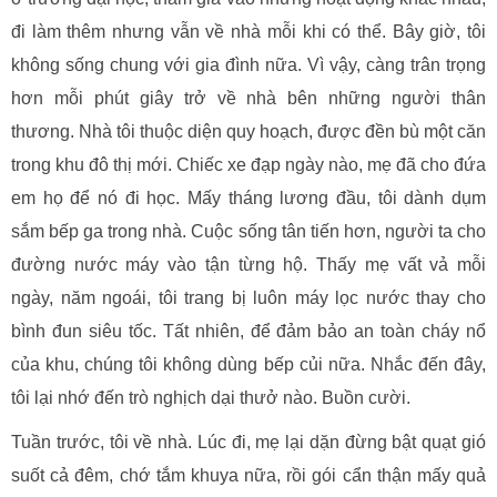
đi làm thêm nhưng vẫn về nhà mỗi khi có thể. Bây giờ, tôi
không sống chung với gia đình nữa. Vì vậy, càng trân trọng
hơn mỗi phút giây trở về nhà bên những người thân
thương. Nhà tôi thuộc diện quy hoạch, được đền bù một căn
trong khu đô thị mới. Chiếc xe đạp ngày nào, mẹ đã cho đứa
em họ để nó đi học. Mấy tháng lương đầu, tôi dành dụm
sắm bếp ga trong nhà. Cuộc sống tân tiến hơn, người ta cho
đường nước máy vào tận từng hộ. Thấy mẹ vất vả mỗi
ngày, năm ngoái, tôi trang bị luôn máy lọc nước thay cho
bình đun siêu tốc. Tất nhiên, để đảm bảo an toàn cháy nổ
của khu, chúng tôi không dùng bếp củi nữa. Nhắc đến đây,
tôi lại nhớ đến trò nghịch dại thưở nào. Buồn cười.
Tuần trước, tôi về nhà. Lúc đi, mẹ lại dặn đừng bật quạt gió
suốt cả đêm, chớ tắm khuya nữa, rồi gói cẩn thận mấy quả