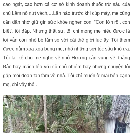
cao ngất, cao hơn cả cơ sở kinh doanh thuốc trừ sâu của
chú Lâm nổ nứt vách,…Lần nào trước khi cúp máy, mẹ cũng
căn dặn nhớ giữ gìn sức khỏe nghen con. “Con lớn rồi, con
biết”, tôi đáp. Nhưng thật sự, tôi chỉ mong mẹ hiểu được là
tôi vẫn còn nhỏ bé lắm so với cái thế giới lúc ấy. Tôi thèm
được nằm xoa xoa bụng mẹ, nhổ những sợi tóc sâu khó ưa.
Tôi lại kể cho mẹ nghe về nhỏ Hương cận vụng về, thằng
Bảo hay mách lẻo với cô chủ nhiệm hay những chuyện tôi
gặp mỗi đoạn tan tầm về nhà. Tôi chỉ muốn ở mãi bên cạnh
mẹ, chỉ vậy thôi.