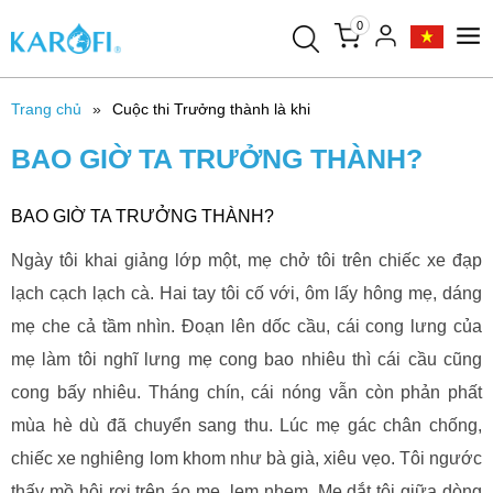
0
Trang chủ
Cuộc thi Trưởng thành là khi
BAO GIỜ TA TRƯỞNG THÀNH?
BAO GIỜ TA TRƯỞNG THÀNH?
Ngày tôi khai giảng lớp một, mẹ chở tôi trên chiếc xe đạp
lạch cạch lạch cà. Hai tay tôi cố với, ôm lấy hông mẹ, dáng
mẹ che cả tầm nhìn. Đoạn lên dốc cầu, cái cong lưng của
mẹ làm tôi nghĩ lưng mẹ cong bao nhiêu thì cái cầu cũng
cong bấy nhiêu. Tháng chín, cái nóng vẫn còn phản phất
mùa hè dù đã chuyển sang thu. Lúc mẹ gác chân chống,
chiếc xe nghiêng lom khom như bà già, xiêu vẹo. Tôi ngước
thấy mồ hôi rơi trên áo mẹ, lem nhem. Mẹ dắt tôi giữa dòng