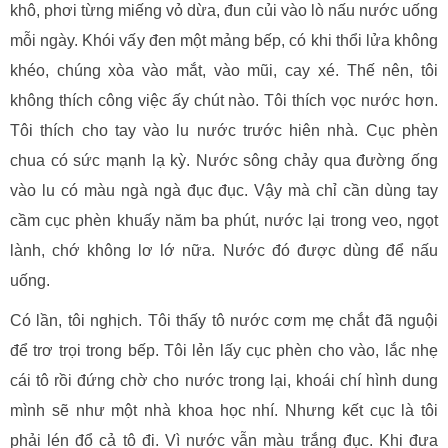
khô, phơi từng miếng vỏ dừa, đun củi vào lò nấu nước uống
mỗi ngày. Khói vấy đen một mảng bếp, có khi thổi lửa không
khéo, chúng xòa vào mắt, vào mũi, cay xé. Thế nên, tôi
không thích công việc ấy chút nào. Tôi thích vọc nước hơn.
Tôi thích cho tay vào lu nước trước hiên nhà. Cục phèn
chua có sức mạnh lạ kỳ. Nước sông chảy qua đường ống
vào lu có màu ngà ngà đục đục. Vậy mà chỉ cần dùng tay
cầm cục phèn khuấy năm ba phút, nước lại trong veo, ngọt
lành, chớ không lơ lớ nữa. Nước đó được dùng để nấu
uống.
Có lần, tôi nghịch. Tôi thấy tô nước cơm mẹ chắt đã nguội
để trơ trọi trong bếp. Tôi lẻn lấy cục phèn cho vào, lắc nhẹ
cái tô rồi đứng chờ cho nước trong lại, khoái chí hình dung
mình sẽ như một nhà khoa học nhí. Nhưng kết cục là tôi
phải lén đổ cả tô đi. Vì nước vẫn màu trắng đục. Khi đưa