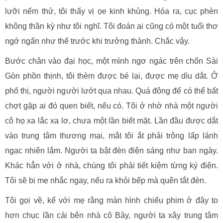
lưỡi nếm thử, tôi thấy vị ọe kinh khủng. Hóa ra, cục phèn
không thần kỳ như tôi nghĩ. Tôi đoán ai cũng có một tuổi thơ
ngớ ngẩn như thế trước khi trưởng thành. Chắc vậy.
Bước chân vào đại học, một mình ngơ ngác trên chốn Sài
Gòn phồn thịnh, tôi thèm được bé lại, được mẹ dìu dắt. Ở
phố thị, người người lướt qua nhau. Quá đông để có thể bất
chợt gặp ai đó quen biết, nếu có. Tôi ở nhờ nhà một người
cô họ xa lắc xa lơ, chưa một lần biết mặt. Lần đầu được dắt
vào trung tâm thương mại, mắt tôi ắt phải trông lấp lánh
ngạc nhiên lắm. Người ta bật đèn điện sáng như ban ngày.
Khác hẳn với ở nhà, chúng tôi phải tiết kiệm từng ký điện.
Tôi sẽ bị mẹ nhắc ngay, nếu ra khỏi bếp mà quên tắt đèn.
Tôi gọi về, kể với mẹ rằng màn hình chiếu phim ở đây to
hơn chục lần cái bên nhà cô Bảy, người ta xây trung tâm