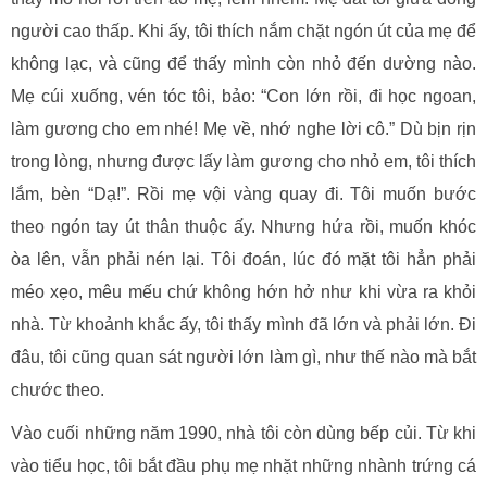
người cao thấp. Khi ấy, tôi thích nắm chặt ngón út của mẹ để
không lạc, và cũng để thấy mình còn nhỏ đến dường nào.
Mẹ cúi xuống, vén tóc tôi, bảo: “Con lớn rồi, đi học ngoan,
làm gương cho em nhé! Mẹ về, nhớ nghe lời cô.” Dù bịn rịn
trong lòng, nhưng được lấy làm gương cho nhỏ em, tôi thích
lắm, bèn “Dạ!”. Rồi mẹ vội vàng quay đi. Tôi muốn bước
theo ngón tay út thân thuộc ấy. Nhưng hứa rồi, muốn khóc
òa lên, vẫn phải nén lại. Tôi đoán, lúc đó mặt tôi hẳn phải
méo xẹo, mêu mếu chứ không hớn hở như khi vừa ra khỏi
nhà. Từ khoảnh khắc ấy, tôi thấy mình đã lớn và phải lớn. Đi
đâu, tôi cũng quan sát người lớn làm gì, như thế nào mà bắt
chước theo.
Vào cuối những năm 1990, nhà tôi còn dùng bếp củi. Từ khi
vào tiểu học, tôi bắt đầu phụ mẹ nhặt những nhành trứng cá