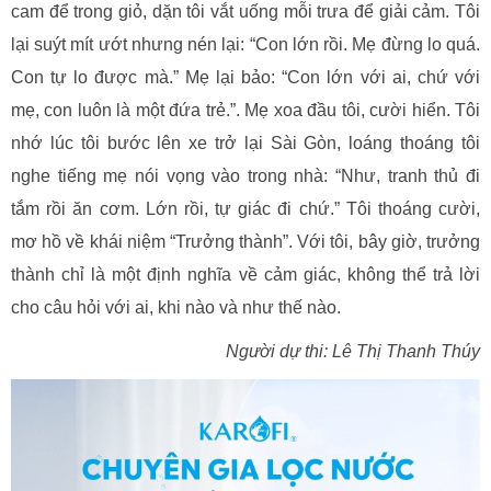
cam để trong giỏ, dặn tôi vắt uống mỗi trưa để giải cảm. Tôi
lại suýt mít ướt nhưng nén lại: “Con lớn rồi. Mẹ đừng lo quá.
Con tự lo được mà.” Mẹ lại bảo: “Con lớn với ai, chứ với
mẹ, con luôn là một đứa trẻ.”. Mẹ xoa đầu tôi, cười hiển. Tôi
nhớ lúc tôi bước lên xe trở lại Sài Gòn, loáng thoáng tôi
nghe tiếng mẹ nói vọng vào trong nhà: “Như, tranh thủ đi
tắm rồi ăn cơm. Lớn rồi, tự giác đi chứ.” Tôi thoáng cười,
mơ hồ về khái niệm “Trưởng thành”. Với tôi, bây giờ, trưởng
thành chỉ là một định nghĩa về cảm giác, không thể trả lời
cho câu hỏi với ai, khi nào và như thế nào.
Người dự thi: Lê Thị Thanh Thúy