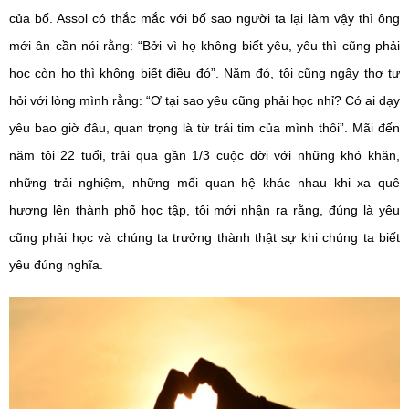
của bố. Assol có thắc mắc với bố sao người ta lại làm vậy thì ông
mới ân cần nói rằng: “Bởi vì họ không biết yêu, yêu thì cũng phải
học còn họ thì không biết điều đó”. Năm đó, tôi cũng ngây thơ tự
hỏi với lòng mình rằng: “Ơ tại sao yêu cũng phải học nhỉ? Có ai dạy
yêu bao giờ đâu, quan trọng là từ trái tim của mình thôi”. Mãi đến
năm tôi 22 tuổi, trải qua gần 1/3 cuộc đời với những khó khăn,
những trải nghiệm, những mối quan hệ khác nhau khi xa quê
hương lên thành phố học tập, tôi mới nhận ra rằng, đúng là yêu
cũng phải học và chúng ta trưởng thành thật sự khi chúng ta biết
yêu đúng nghĩa.