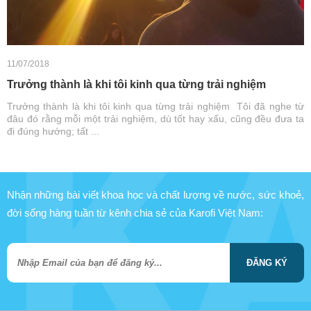
11/07/2018
Trưởng thành là khi tôi kinh qua từng trải nghiệm
Trưởng thành là khi tôi kinh qua từng trải nghiệm Tôi đã nghe từ
đâu đó rằng mỗi một trải nghiệm, dù tốt hay xấu, cũng đều đưa ta
đi đúng hướng; tất ...
Nhận những bài viết khoa học và chất lượng về nước, sức khoẻ,
đời sống hàng tuần từ kênh chia sẻ của Karofi Việt Nam:
ĐĂNG KÝ