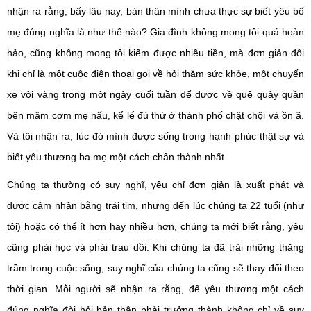
nhận ra rằng, bấy lâu nay, bản thân mình chưa thực sự biết yêu bố
mẹ đúng nghĩa là như thế nào? Gia đình không mong tôi quá hoàn
hảo, cũng không mong tôi kiếm được nhiều tiền, mà đơn giản đôi
khi chỉ là một cuộc điện thoại gọi về hỏi thăm sức khỏe, một chuyến
xe vội vàng trong một ngày cuối tuần để được về quê quây quần
bên mâm cơm mẹ nấu, kể lể đủ thứ ở thành phố chật chội và ồn ã.
Và tôi nhận ra, lúc đó mình được sống trong hạnh phúc thật sự và
biết yêu thương ba mẹ một cách chân thành nhất.
Chúng ta thường có suy nghĩ, yêu chỉ đơn giản là xuất phát và
được cảm nhận bằng trái tim, nhưng đến lúc chúng ta 22 tuổi (như
tôi) hoặc có thể ít hơn hay nhiều hơn, chúng ta mới biết rằng, yêu
cũng phải học và phải trau dồi. Khi chúng ta đã trải những thăng
trầm trong cuộc sống, suy nghĩ của chúng ta cũng sẽ thay đổi theo
thời gian. Mỗi người sẽ nhận ra rằng, để yêu thương một cách
đúng nghĩa đòi hỏi bản thân phải trưởng thành không chỉ về suy