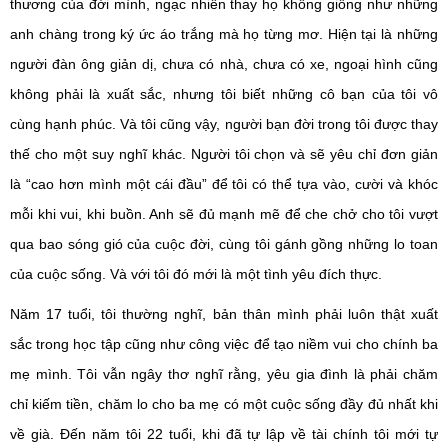
thương của đời mình, ngạc nhiên thay họ không giống như những
anh chàng trong ký ức áo trắng mà họ từng mơ. Hiện tại là những
người đàn ông giản dị, chưa có nhà, chưa có xe, ngoại hình cũng
không phải là xuất sắc, nhưng tôi biết những cô bạn của tôi vô
cùng hạnh phúc. Và tôi cũng vậy, người bạn đời trong tôi được thay
thế cho một suy nghĩ khác. Người tôi chọn và sẽ yêu chỉ đơn giản
là “cao hơn mình một cái đầu” để tôi có thể tựa vào, cười và khóc
mỗi khi vui, khi buồn. Anh sẽ đủ mạnh mẽ để che chở cho tôi vượt
qua bao sóng gió của cuộc đời, cùng tôi gánh gồng những lo toan
của cuộc sống. Và với tôi đó mới là một tình yêu đích thực.
Năm 17 tuổi, tôi thường nghĩ, bản thân mình phải luôn thật xuất
sắc trong học tập cũng như công việc để tạo niềm vui cho chính ba
mẹ mình. Tôi vẫn ngây thơ nghĩ rằng, yêu gia đình là phải chăm
chỉ kiếm tiền, chăm lo cho ba mẹ có một cuộc sống đầy đủ nhất khi
về già. Đến năm tôi 22 tuổi, khi đã tự lập về tài chính tôi mới tự