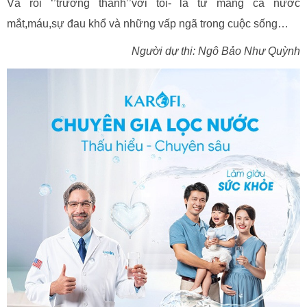
Và rồi ‘’trưởng thành’’với tôi- là từ mang cả nước
mắt,máu,sự đau khổ và những vấp ngã trong cuộc sống…
Người dự thi: Ngô Bảo Như Quỳnh