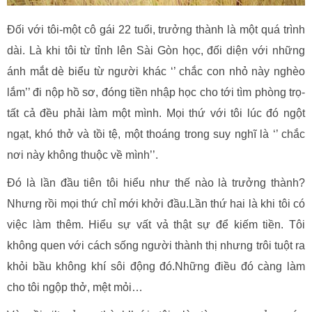
Đối với tôi-một cô gái 22 tuổi, trưởng thành là một quá trình
dài. Là khi tôi từ tỉnh lên Sài Gòn học, đối diện với những
ánh mắt dè biểu từ người khác ‘’ chắc con nhỏ này nghèo
lắm’’ đi nộp hồ sơ, đóng tiền nhập học cho tới tìm phòng trọ-
tất cả đều phải làm một mình. Mọi thứ với tôi lúc đó ngột
ngạt, khó thở và tồi tệ, một thoáng trong suy nghĩ là ‘’ chắc
nơi này không thuộc về mình’’.
Đó là lần đầu tiên tôi hiểu như thế nào là trưởng thành?
Nhưng rồi mọi thứ chỉ mới khởi đầu.Lần thứ hai là khi tôi có
việc làm thêm. Hiểu sự vất vả thật sự để kiếm tiền. Tôi
không quen với cách sống người thành thị nhưng trôi tuột ra
khỏi bầu không khí sôi động đó.Những điều đó càng làm
cho tôi ngộp thở, mệt mỏi…