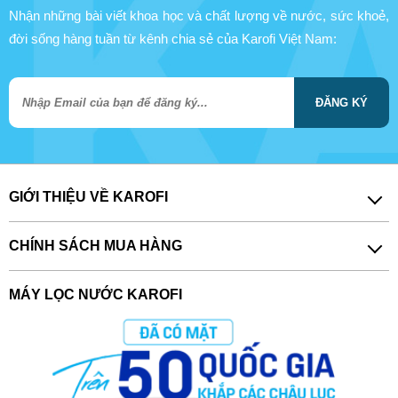
Nhận những bài viết khoa học và chất lượng về nước, sức khoẻ,
đời sống hàng tuần từ kênh chia sẻ của Karofi Việt Nam:
ĐĂNG KÝ
GIỚI THIỆU VỀ KAROFI
CHÍNH SÁCH MUA HÀNG
MÁY LỌC NƯỚC KAROFI