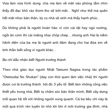
Vừa làm vừa hình dung: cha mẹ làm về mệt vào phòng tắm nhìn
thấy đồ đạc khô ráo thơm tho sẽ bớt mệt... Nghĩ như thế mà quên
hết mệt nhọc bản thân, kỳ cọ nhà vệ sinh mà thấy hạnh phúc..
Dù không phải là người hoàn hảo vì còn cái tật hay ngủ nướng,
ngồi ăn cơm thì cái miệng nhai chóp chép... nhưng anh Hai là niềm
hãnh diện của ba mẹ là người anh đảm đang cho hai đứa em về
tinh thần biết sống vì người khác...
.
Ba chỉ dấu nhận biết Người trưởng thành
Theo nhà giáo dục người Nhật Tatsumi Nagisa trong tác phẩm
"Otetsudai No Shukan" (dạy con thói quen làm việc nhà) thì người
được coi là trưởng thành hội đủ 3 yếu tố: Biết làm những công việc
thiết yếu trong nhà; Biết tự chăm sóc bản thân mình; Biết xây dựng
mối quan hệ tốt với những người xung quanh. Cả ba tiêu chí này là
một quá trình rèn luyện từ nhỏ tới lớn ở môi trường gia đình, nhà