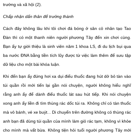
trường và xã hội (2).
Chấp nhận dấn thân để trưởng thành
Cách đây không lâu khi tôi chơi đá bóng ở sân cỏ nhân tạo Tao
Đàn thì có một thanh niên người phương Tây đến xin chơi cùng.
Bạn ấy tự giới thiệu là sinh viên năm 1 khoa LS, đi du lịch bụi qua
ba nước ĐNA bằng tiền tích lũy được từ việc làm thêm để sưu tập
dữ liệu cho một bài khóa luận.
Khi đến bạn ấy đứng hơi xa dụi điếu thuốc đang hút dở bỏ tàn vào
túi quần rồi mới tiến lại gần nói chuyện, người không hiểu nghĩ
rằng anh ấy để dành điếu thuốc lát sau hút tiếp. Khi nói chuyện
xong anh ấy liền đi tìm thùng rác dốc túi ra. Không chỉ có tàn thuốc
mà vỏ bánh, vé xe buýt... Di chuyển trên đường không có thùng rác
anh bạn đã dùng túi quần của mình làm giỏ rác tạm, không vì khỏe
cho mình mà vất bừa. Không tiện hỏi tuổi người phương Tây mới