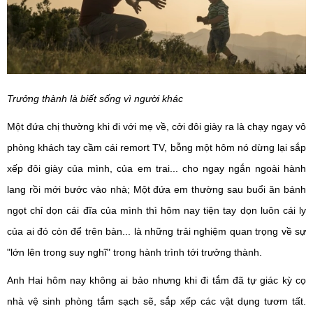
Trưởng thành là biết sống vì người khác
Một đứa chị thường khi đi với mẹ về, cởi đôi giày ra là chạy ngay vô
phòng khách tay cầm cái remort TV, bỗng một hôm nó dừng lại sắp
xếp đôi giày của mình, của em trai... cho ngay ngắn ngoài hành
lang rồi mới bước vào nhà; Một đứa em thường sau buổi ăn bánh
ngọt chỉ dọn cái đĩa của mình thì hôm nay tiện tay dọn luôn cái ly
của ai đó còn để trên bàn... là những trải nghiệm quan trọng về sự
"lớn lên trong suy nghĩ" trong hành trình tới trưởng thành.
Anh Hai hôm nay không ai bảo nhưng khi đi tắm đã tự giác kỳ cọ
nhà vệ sinh phòng tắm sạch sẽ, sắp xếp các vật dụng tươm tất.