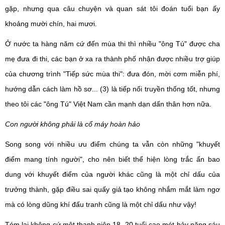
gặp, nhưng qua câu chuyện và quan sát tôi đoán tuổi bạn ấy
khoảng mười chín, hai mươi.
Ở nước ta hàng năm cứ đến mùa thi thì nhiều "ông Tú" được cha
mẹ đưa đi thi, các bạn ở xa ra thành phố nhận được nhiều trợ giúp
của chương trình "Tiếp sức mùa thi": đưa đón, mời cơm miễn phí,
hướng dẫn cách làm hồ sơ... (3) là tiếp nối truyền thống tốt, nhưng
theo tôi các "ông Tú" Việt Nam cần mạnh dạn dấn thân hơn nữa.
Con người không phải là cổ máy hoàn hảo
Song song với nhiều ưu điểm chúng ta vẫn còn những "khuyết
điểm mang tính người", cho nên biết thể hiện lòng trắc ẩn bao
dung với khuyết điểm của người khác cũng là một chỉ dấu của
trưởng thành, gặp điều sai quấy giả tạo không nhắm mắt làm ngơ
mà có lòng dũng khí đấu tranh cũng là một chỉ dấu như vậy!
Tóm lại không cứ một thanh niên 18, 20 tuổi cao mét bảy nặng sáu