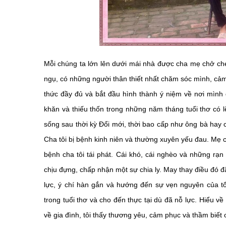
Mỗi chúng ta lớn lên dưới mái nhà được cha mẹ chở che, 
ngụ, có những người thân thiết nhất chăm sóc mình, cảm
thức đầy đủ và bắt đầu hình thành ý niệm về nơi mình 
khăn và thiếu thốn trong những năm tháng tuổi thơ có lẽ 
sống sau thời kỳ Đổi mới, thời bao cấp như ông bà hay c
Cha tôi bị bệnh kinh niên và thường xuyên yếu đau. Mẹ c
bệnh cha tôi tái phát. Cái khó, cái nghèo và những rạn
chịu đựng, chấp nhận một sự chia ly. May thay điều đó đ
lực, ý chí hàn gắn và hướng đến sự vẹn nguyên của tổ
trong tuổi thơ và cho đến thực tại dù đã nỗ lực. Hiểu về
về gia đình, tôi thấy thương yêu, cảm phục và thầm biết 