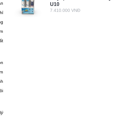
àn
U10
7.410.000 VNĐ
hỉ
ng
âm
ất
ôn
âm
nh
ôi
lý