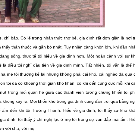
chỉ bảo. Có lẽ trong nhận thức thơ bé, gia đình rất đơn giản là nơi t
 thấy thân thuộc và gắn bó nhất. Tuy nhiên càng khôn lớn, khi dần nh
đang sống, thực tế tôi hiểu về gia đình hơn. Một hoàn cảnh với sự k
là điều tôi nghĩ đầu tiên về gia đình mình. Tất nhiên, tôi vẫn là thế 
ha mẹ tôi thường kể lại nhưng không phải cái khó, cái nghèo đã qua đ
on tôi đã có khoảng thời gian khó khăn, có khi đến cùng cực mỗi khi c
 nứt trong mối quan hệ giữa các thành viên tưởng chừng khiến tôi ph
ã không xảy ra. Mọi khốn khó trong gia đình cũng dần trôi qua bằng ng
 ấm đến khi tôi Trưởng Thành. Hiểu về gia đình, tôi thấy sự khó kh
 gia đình, tôi thấy ý chí nghị lực ở mẹ tôi trong sự vun đắp mái ấm. Hi
ơn với cha, với mẹ.