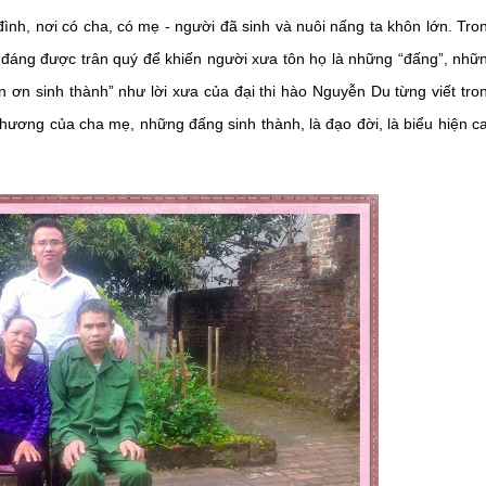
đình, nơi có cha, có mẹ - người đã sinh và nuôi nấng ta khôn lớn. Tro
mẹ đáng được trân quý để khiến người xưa tôn họ là những “đấng”, nhữ
n ơn sinh thành” như lời xưa của đại thi hào Nguyễn Du từng viết tro
u thương của cha mẹ, những đấng sinh thành, là đạo đời, là biểu hiện c