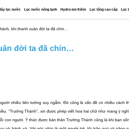
áy lọc nước
Lọc nước nóng lạnh
Hydro-ion Kiềm
Lọc tổng cao cấp
Lọc 
ành, khi thanh xuân đời ta đã chín…
uân đời ta đã chín…
người nhiều liên tưởng suy ngẫm. Đó cũng là vấn đề có nhiều cách t
hiều. “Trưởng Thành”, xin được phép viết hoa hai chữ như mang ý ngh
mỗi con người. Ý thức được bản thân Trưởng Thành cũng là khi bạn số
uy và hành xử. Với góc nhìn là một người trẻ, tôi trân quý và nâng n