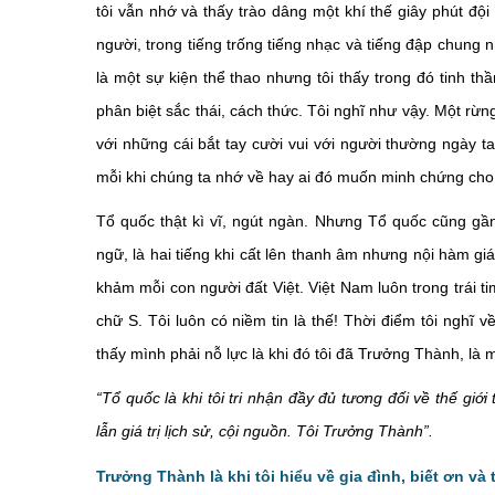
tôi vẫn nhớ và thấy trào dâng một khí thế giây phút độ
người, trong tiếng trống tiếng nhạc và tiếng đập chung n
là một sự kiện thể thao nhưng tôi thấy trong đó tinh th
phân biệt sắc thái, cách thức. Tôi nghĩ như vậy. Một rừ
với những cái bắt tay cười vui với người thường ngày t
mỗi khi chúng ta nhớ về hay ai đó muốn minh chứng cho 
Tổ quốc thật kì vĩ, ngút ngàn. Nhưng Tổ quốc cũng gần 
ngữ, là hai tiếng khi cất lên thanh âm nhưng nội hàm giá
khảm mỗi con người đất Việt. Việt Nam luôn trong trái tim 
chữ S. Tôi luôn có niềm tin là thế! Thời điểm tôi nghĩ v
thấy mình phải nỗ lực là khi đó tôi đã Trưởng Thành, là
“Tổ quốc là khi tôi tri nhận đầy đủ tương đối về thế giới t
lẫn giá trị lịch sử, cội nguồn. Tôi Trưởng Thành”.
Trưởng Thành là khi tôi hiểu về gia đình, biết ơn v