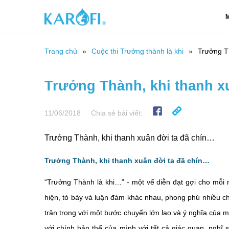
M
Trang chủ
Cuộc thi Trưởng thành là khi
Trưởng Th
Trưởng Thành, khi thanh x
11/06/2018
Chia sẻ bài viết:
Trưởng Thành, khi thanh xuân đời ta đã chín…
Trưởng Thành, khi thanh xuân đời ta đã chín…
“Trưởng Thành là khi…” - một vế diễn đạt gợi cho mỗi 
hiện, tỏ bày và luận đàm khác nhau, phong phú nhiều c
trân trọng với một bước chuyển lớn lao và ý nghĩa của 
với chính bản thể của mình với tất cả giác quan, nghĩ s