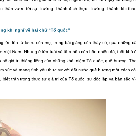
n thân vươn tới sự Trưởng Thành đích thực. Trưởng Thành, khi tha
động khi nghĩ về hai chữ “Tổ quốc”
 lớn lên từ lời ru của mẹ, trong bài giảng của thầy cô, qua những c
i Việt Nam. Nhưng ở lứa tuổi và tâm hồn còn hồn nhiên đó, thật khó 
n bộ giá trị thiêng liêng của những khái niệm Tổ quốc, quê hương. Th
, cảm xúc và mang tình yêu thực sự với đất nước quê hương một cách có
, biết trân trọng thực sự giá trị của Tổ quốc, sự độc lập và bản sắc Vi