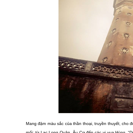
Mang đậm màu sắc của thần thoại, truyền thuyết, cho đế
mối: từ Lạc Long Quân, Âu Cơ đến các vị vua Hùng. “D