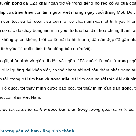
i tuyển bóng đá U23 khải hoàn trở về trong tiếng hò reo cổ vũ của đo
hịp của triệu triệu con tim người Việt những ngày cuối tháng Một. Đó c
ần dân tộc: sự kết đoàn, sự cởi mở, sự chân tình và một tình yêu khô
ng cờ sắc đỏ cháy bỏng niềm tin yêu, tự hào bất diệt hòa chung thanh 
a không quen không biết có lẽ mãi là hình ảnh, dấu ấn đẹp đẽ gần nh
tình yêu Tổ quốc, tinh thần đồng bào nước Việt.
gũi, thân tình và giản dị đến vô ngần. “Tổ quốc” là một từ trong ng
 trị lại quảng đại khôn xiết, có thể chạm tới nơi sâu thẳm nhất trong t
tôi, trong trái tim bạn và trong triệu trái tim con người trên dải đất hì
ề Tổ quốc, tôi thấy mình được bao bọc, tôi thấy mình cần trân trọng, t
 một con dân Việt Nam.
hực tại, là lúc tôi định vị được bản thân trong tương quan cả vị trí địa 
à thương yêu vô hạn đấng sinh thành