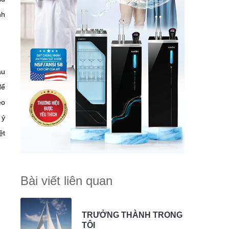
nh
âu
để
eo
 ý
ệt
Bài viết liên quan
TRƯỞNG THÀNH TRONG
TÔI