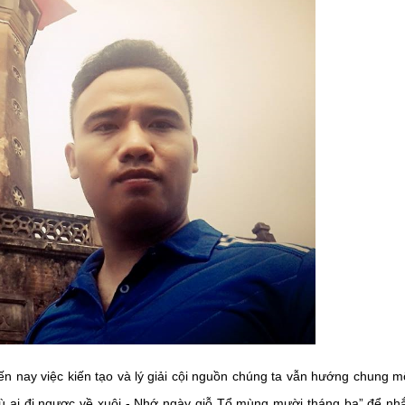
n nay việc kiến tạo và lý giải cội nguồn chúng ta vẫn hướng chung m
ù ai đi ngược về xuôi - Nhớ ngày giỗ Tổ mùng mười tháng ba” để nh