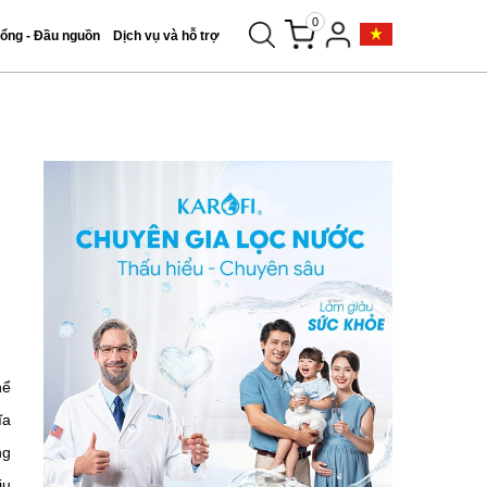
0
tổng - Đầu nguồn
Dịch vụ và hỗ trợ
hể
ĩa
ng
iu