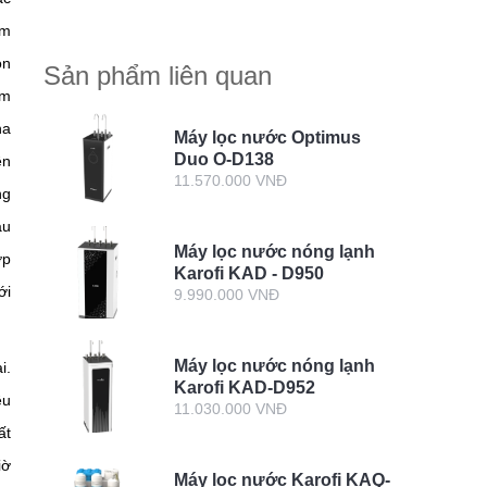
ăm
on
Sản phẩm liên quan
om
ha
Máy lọc nước Optimus
Duo O-D138
ền
11.570.000 VNĐ
ng
âu
Máy lọc nước nóng lạnh
ớp
Karofi KAD - D950
ới
9.990.000 VNĐ
Máy lọc nước nóng lạnh
i.
Karofi KAD-D952
ều
11.030.000 VNĐ
ất
iờ
Máy lọc nước Karofi KAQ-