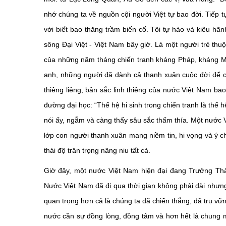
nhớ chúng ta về nguồn cội người Việt tự bao đời. Tiếp t
với biết bao thăng trầm biến cố. Tôi tự hào và kiêu hã
sông Đại Việt - Việt Nam bây giờ. Là một người trẻ thuộ
của những năm tháng chiến tranh kháng Pháp, kháng Mỹ 
anh, những người đã dành cả thanh xuân cuộc đời để c
thiêng liêng, bản sắc linh thiêng của nước Việt Nam bao
đường đại học: “Thế hệ hi sinh trong chiến tranh là thế h
nói ấy, ngẫm và càng thấy sâu sắc thấm thía. Một nước V
lớp con người thanh xuân mang niềm tin, hi vọng và ý ch
thái độ trân trọng nâng niu tất cả.
Giờ đây, một nước Việt Nam hiện đại đang Trưởng Thà
Nước Việt Nam đã đi qua thời gian không phải dài nhưng 
quan trọng hơn cả là chúng ta đã chiến thắng, đã trụ vữ
nước cần sự đồng lòng, đồng tâm và hơn hết là chung 