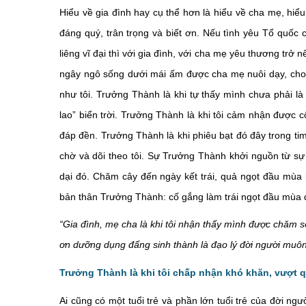
Hiểu về gia đình hay cụ thể hơn là hiểu về cha mẹ, hiểu
đáng quý, trân trọng và biết ơn. Nếu tình yêu Tổ quốc 
liêng vĩ đại thì với gia đình, với cha mẹ yêu thương trở 
ngây ngô sống dưới mái ấm được cha mẹ nuôi dạy, cho 
như tôi. Trưởng Thành là khi tự thấy mình chưa phải 
lao” biển trời. Trưởng Thành là khi tôi cảm nhận được 
đáp đền. Trưởng Thành là khi phiêu bạt đó đây trong t
chờ và dõi theo tôi. Sự Trưởng Thành khởi nguồn từ s
dại đó. Chăm cây đến ngày kết trái, quả ngọt đầu mùa 
bản thân Trưởng Thành: cố gắng làm trái ngọt đầu mùa 
“Gia đình, mẹ cha là khi tôi nhận thấy mình được chăm s
ơn dưỡng dụng đấng sinh thành là đạo lý đời người muôn
Trưởng Thành là khi tôi chấp nhận khó khăn, vượt q
Ai cũng có một tuổi trẻ và phần lớn tuổi trẻ của đời ng