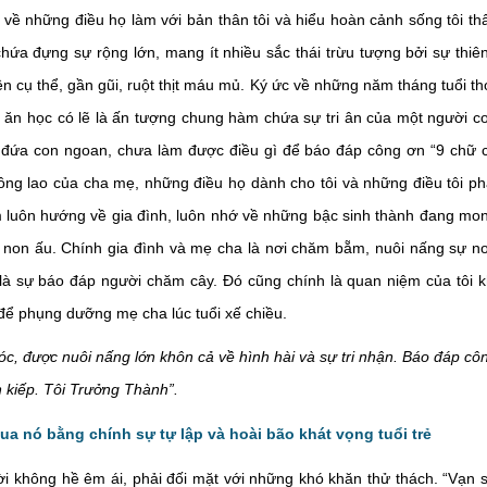
 về những điều họ làm với bản thân tôi và hiểu hoàn cảnh sống tôi th
chứa đựng sự rộng lớn, mang ít nhiều sắc thái trừu tượng bởi sự thiê
nên cụ thể, gần gũi, ruột thịt máu mủ. Ký ức về những năm tháng tuổi th
ăn học có lẽ là ấn tượng chung hàm chứa sự tri ân của một người c
là đứa con ngoan, chưa làm được điều gì để báo đáp công ơn “9 chữ 
công lao của cha mẹ, những điều họ dành cho tôi và những điều tôi ph
im luôn hướng về gia đình, luôn nhớ về những bậc sinh thành đang mo
ự non ấu. Chính gia đình và mẹ cha là nơi chăm bẵm, nuôi nấng sự n
là sự báo đáp người chăm cây. Đó cũng chính là quan niệm của tôi k
để phụng dưỡng mẹ cha lúc tuổi xế chiều.
óc, được nuôi nấng lớn khôn cả về hình hài và sự tri nhận. Báo đáp cô
 kiếp. Tôi Trưởng Thành”.
ua nó bằng chính sự tự lập và hoài bão khát vọng tuổi trẻ
ười không hề êm ái, phải đối mặt với những khó khăn thử thách. “Vạn 