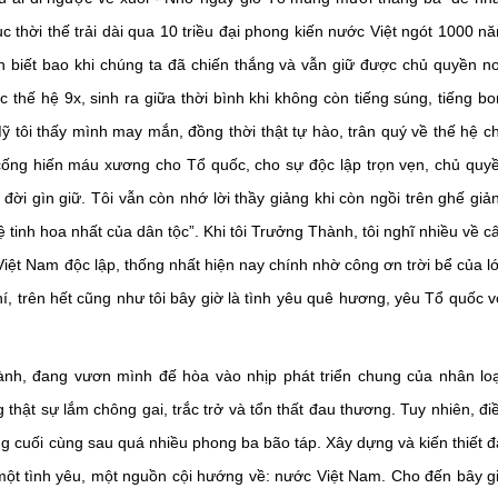
ục thời thế trải dài qua 10 triều đại phong kiến nước Việt ngót 1000 n
nh biết bao khi chúng ta đã chiến thắng và vẫn giữ được chủ quyền n
c thế hệ 9x, sinh ra giữa thời bình khi không còn tiếng súng, tiếng b
tôi thấy mình may mắn, đồng thời thật tự hào, trân quý về thế hệ c
ống hiến máu xương cho Tổ quốc, cho sự độc lập trọn vẹn, chủ quy
 đời gìn giữ. Tôi vẫn còn nhớ lời thầy giảng khi còn ngồi trên ghế giả
ệ tinh hoa nhất của dân tộc”. Khi tôi Trưởng Thành, tôi nghĩ nhiều về c
iệt Nam độc lập, thống nhất hiện nay chính nhờ công ơn trời bể của l
í, trên hết cũng như tôi bây giờ là tình yêu quê hương, yêu Tổ quốc v
nh, đang vươn mình đế hòa vào nhịp phát triển chung của nhân loạ
thật sự lắm chông gai, trắc trở và tổn thất đau thương. Tuy nhiên, đi
ng cuối cùng sau quá nhiều phong ba bão táp. Xây dựng và kiến thiết đ
một tình yêu, một nguồn cội hướng về: nước Việt Nam. Cho đến bây g