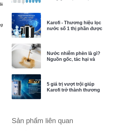
1, 2, 3, 4
ãi
Karofi - Thương hiệu lọc
ng
nước số 1 thị phần được
yêu thích nhất
Nước nhiễm phèn là gì?
Nguồn gốc, tác hại và
cách xử lý nước nhiễm
phèn
5 giá trị vượt trội giúp
Karofi trở thành thương
hiệu số 1 thị phần
Sản phẩm liên quan