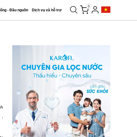
0
tổng - Đầu nguồn
Dịch vụ và hỗ trợ
nh
 ,