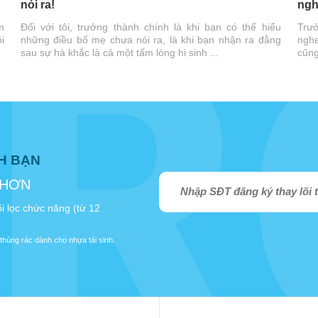
nói ra!
ngh
m
Đối với tôi, trưởng thành chính là khi bạn có thể hiểu
Trưở
i
những điều bố mẹ chưa nói ra, là khi bạn nhận ra đằng
nghe
sau sự hà khắc là cả một tấm lòng hi sinh ...
cũng
NH BẠN
 HƠN
i lọc chức năng (từ 12
thùng rác dành cho nhựa tái sinh.