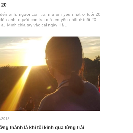
i 20
đến anh, người con trai mà em yêu nhất ở tuổi 20
đến anh, người con trai mà em yêu nhất ở tuổi 20
à, Mình chia tay vào cái ngày Hà ...
7/2018
ởng thành là khi tôi kinh qua từng trải