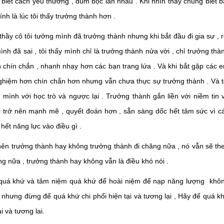
, biết cách yêu thương , đùm bọc lẫn nhau . Khi nhìn thấy chúng biết b
nh là lúc tôi thấy trưởng thành hơn .
thầy cô tôi tưởng mình đã trưởng thành nhưng khi bắt đầu đi gia sư , r
nh đã sai , tôi thấy mình chỉ là trưởng thành nửa vời , chỉ trưởng thà
h chín chắn , nhanh nhạy hơn các bạn trang lứa . Và khi bắt gặp các 
nghiệm hơn chín chắn hơn nhưng vẫn chưa thực sự trưởng thành . Và t
mình với học trò và ngược lại . Trưởng thành gắn liền với niềm tin 
tôi trở nên mạnh mẽ , quyết đoán hơn , sẵn sàng dốc hết tâm sức vì c
hết năng lực vào điều gì .
 nên trưởng thành hay không trưởng thành đi chăng nữa , nó vẫn sẽ th
ăng nữa , trưởng thành hay không vẫn là điều khó nói .
iệm quá khứ và tâm niệm quá khứ để hoài niệm để nạp năng lượng khô
 nhưng đừng để quá khứ chi phối hiện tại và tương lại , Hãy để quá k
i và tương lai.