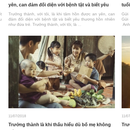
yên, can đảm đối diện với bệnh tật và biết yêu
tuổ
thương hồn nhiên như đứa trẻ.
t
Trưởng thành, với tôi, là khi tâm hồn được an yên, can
Gửi 
u
đảm đối diện với bệnh tật và biết yêu thương hồn nhiên
Gửi 
như đứa trẻ. Trưởng thành, với tôi, là ...
Anh 
11/07/2018
11/0
Trưởng thành là khi thấu hiểu dù bố mẹ không
Trư