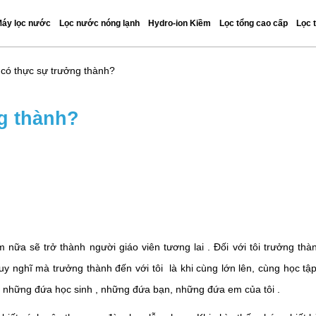
áy lọc nước
Lọc nước nóng lạnh
Hydro-ion Kiềm
Lọc tổng cao cấp
Lọc 
 có thực sự trưởng thành?
g thành?
nữa sẽ trở thành người giáo viên tương lai . Đối với tôi trưởng thà
suy nghĩ mà trưởng thành đến với tôi là khi cùng lớn lên, cùng học tập
- những đứa học sinh , những đứa bạn, những đứa em của tôi .