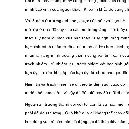
Khi nhìn thấy chúng ngày càng tiến bộ , biết cách sống 
mình vào vị trí của người khác . Khoảnh khắc đó cũng chí
Với 3 năm ở trường đại học , được tiếp xúc với bạn bè , 
mở lớp ở nhà để dạy cho các em trong làng . Tôi thấy mì
theo suy nghĩ lối mòn của bản thân , suy nghĩ rằng mìn
học sinh mình nhận ra rằng dù mình có lớn hơn , kinh 
nhận ra rằng mình trưởng thành cùng với tình cảm của 
trách nhiệm . Vì nhiệm vụ , trách nhiệm với học sinh ,
bạn ấy . Trước khi gặp các bạn ấy tôi chưa bao giờ dồn 
Niềm tin và trách nhiệm sẽ đi theo ta đến suốt cuộc đời
ta đến hết cuộc đời . Vì vậy dù 30 , 40 hay 80 tuổi đi ch
Ngoài ra , trưởng thành đối với tôi còn là sự hoài n
phải để đau thương , Quá khứ qua đi không thể thay đổi
làm đúng vai trò của mình là động lực để thúc đấy hiện tạ