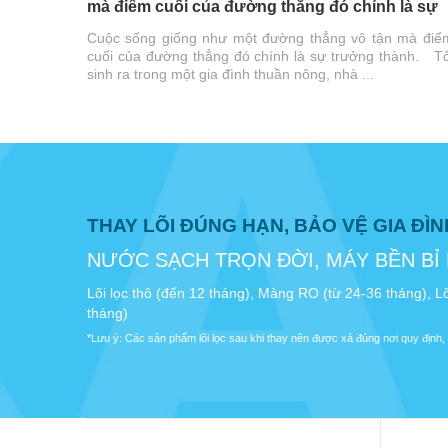
mà điểm cuối của đường thẳng đó chính là sự
trưởng thành.
Cuộc sống giống như một đường thẳng vô tận mà điể
cuối của đường thẳng đó chính là sự trưởng thành. Tô
sinh ra trong một gia đình thuần nông, nhà ...
THAY LÕI ĐÚNG HẠN, BẢO VỆ GIA ĐÌ
NƯỚC SẠCH TRỌN ĐỜI, MÁY BỀN BỈ
Lõi lọc thô (đến 12 tháng), Màng RO (từ 24-36 tháng), Lõ
tháng)
*Lưu ý: Các sản phẩm lõi lọc sau khi thay nên được xả đúng nơi quy định, 