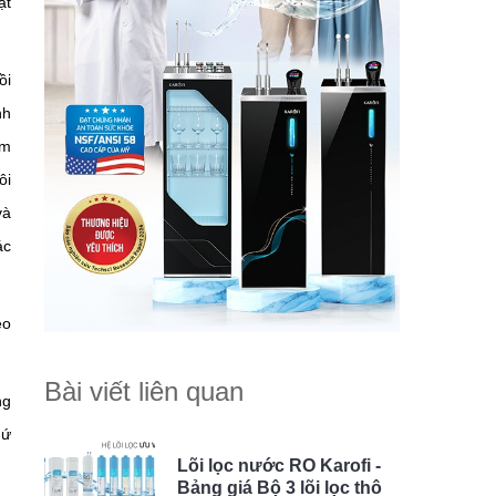
ặt
ồi
nh
em
ôi
và
ác
eo
Bài viết liên quan
ng
hứ
Lõi lọc nước RO Karofi -
Bảng giá Bộ 3 lõi lọc thô