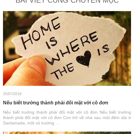
BÀI VIẾT CÙNG CHUYÊN MỤC
25/07/2018
Nếu biết trưởng thành phải đối mặt với cô đơn
Nếu biết trưởng thành phải đối mặt với cô đơn Nếu biết trưởng
thành phải đối mặt với cô đơn Con trở về nhà sau một đêm dài ở
Santamada, một vũ trường ...