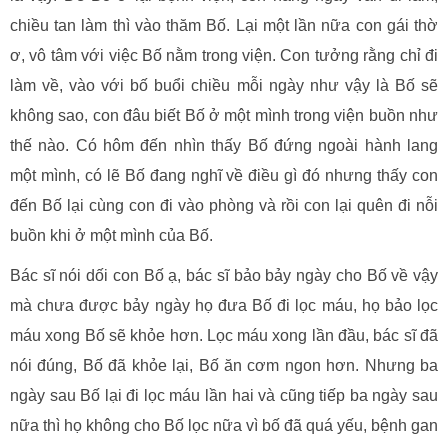
chiều tan làm thì vào thăm Bố. Lại một lần nữa con gái thờ
ơ, vô tâm với việc Bố nằm trong viện. Con tưởng rằng chỉ đi
làm về, vào với bố buổi chiều mỗi ngày như vậy là Bố sẽ
không sao, con đâu biết Bố ở một mình trong viện buồn như
thế nào. Có hôm đến nhìn thấy Bố đứng ngoài hành lang
một mình, có lẽ Bố đang nghĩ về điều gì đó nhưng thấy con
đến Bố lại cùng con đi vào phòng và rồi con lại quên đi nỗi
buồn khi ở một mình của Bố.
Bác sĩ nói dối con Bố ạ, bác sĩ bảo bảy ngày cho Bố về vậy
mà chưa được bảy ngày họ đưa Bố đi lọc máu, họ bảo lọc
máu xong Bố sẽ khỏe hơn. Lọc máu xong lần đầu, bác sĩ đã
nói đúng, Bố đã khỏe lại, Bố ăn cơm ngon hơn. Nhưng ba
ngày sau Bố lại đi lọc máu lần hai và cũng tiếp ba ngày sau
nữa thì họ không cho Bố lọc nữa vì bố đã quá yếu, bệnh gan