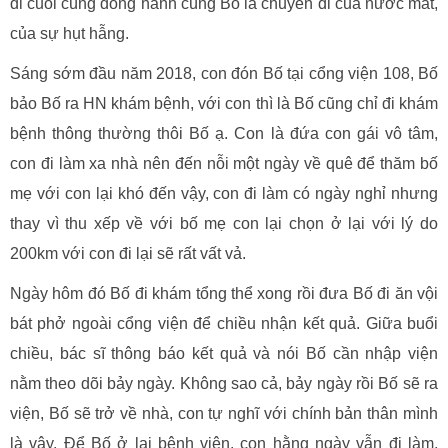
đi cuối cùng đồng hành cùng Bố là chuyến đi của nước mắt,
của sự hụt hẫng.
Sáng sớm đầu năm 2018, con đón Bố tại cổng viện 108, Bố
bảo Bố ra HN khám bệnh, với con thì là Bố cũng chỉ đi khám
bệnh thông thường thôi Bố ạ. Con là đứa con gái vô tâm,
con đi làm xa nhà nên đến nỗi một ngày về quê để thăm bố
mẹ với con lại khó đến vậy, con đi làm có ngày nghỉ nhưng
thay vì thu xếp về với bố mẹ con lại chọn ở lại với lý do
200km với con đi lại sẽ rất vất vả.
Ngày hôm đó Bố đi khám tổng thể xong rồi đưa Bố đi ăn vội
bát phở ngoài cổng viện để chiều nhận kết quả. Giữa buổi
chiều, bác sĩ thông báo kết quả và nói Bố cần nhập viện
nằm theo dõi bảy ngày. Không sao cả, bảy ngày rồi Bố sẽ ra
viện, Bố sẽ trở về nhà, con tự nghĩ với chính bản thân mình
là vậy. Để Bố ở lại bệnh viện, con hằng ngày vẫn đi làm,