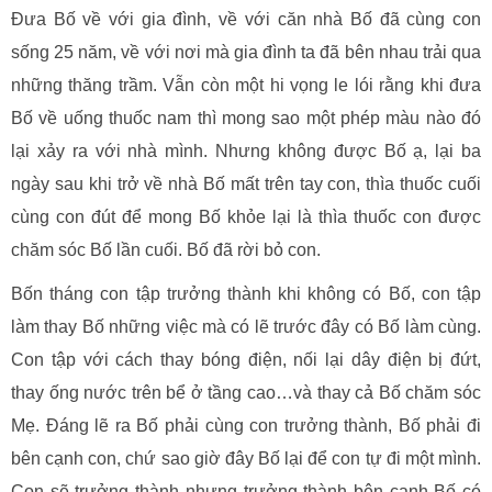
Đưa Bố về với gia đình, về với căn nhà Bố đã cùng con
sống 25 năm, về với nơi mà gia đình ta đã bên nhau trải qua
những thăng trầm. Vẫn còn một hi vọng le lói rằng khi đưa
Bố về uống thuốc nam thì mong sao một phép màu nào đó
lại xảy ra với nhà mình. Nhưng không được Bố ạ, lại ba
ngày sau khi trở về nhà Bố mất trên tay con, thìa thuốc cuối
cùng con đút để mong Bố khỏe lại là thìa thuốc con được
chăm sóc Bố lần cuối. Bố đã rời bỏ con.
Bốn tháng con tập trưởng thành khi không có Bố, con tập
làm thay Bố những việc mà có lẽ trước đây có Bố làm cùng.
Con tập với cách thay bóng điện, nối lại dây điện bị đứt,
thay ống nước trên bể ở tầng cao…và thay cả Bố chăm sóc
Mẹ. Đáng lẽ ra Bố phải cùng con trưởng thành, Bố phải đi
bên cạnh con, chứ sao giờ đây Bố lại để con tự đi một mình.
Con sẽ trưởng thành nhưng trưởng thành bên cạnh Bố có