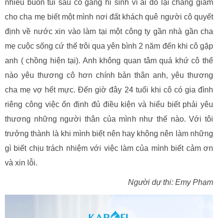
nhiêu buồn tủi sau cố gắng hi sinh vì ai đó lại chẳng giám
cho cha mẹ biết một mình nơi đất khách quê người cô quyết
định về nước xin vào làm tại một công ty gần nhà gần cha
mẹ cuộc sống cứ thế trôi qua yên bình 2 năm đến khi cô gặp
anh ( chồng hiện tại). Anh không quan tâm quá khứ cô thế
nào yêu thương cô hơn chính bản thân anh, yêu thương
cha mẹ vợ hết mực. Đến giờ đây 24 tuổi khi cô có gia đình
riêng công việc ổn định đủ điều kiện và hiểu biết phải yêu
thương những người thân của mình như thế nào. Với tôi
trưởng thành là khi mình biết nên hay không nên làm những
gì biết chịu trách nhiệm với việc làm của mình biết cảm ơn
và xin lỗi.
Người dự thi: Emy Phạm