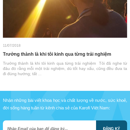
11/07/2018
Trưởng thành là khi tôi kinh qua từng trải nghiệm
Trưởng thành là khi tôi kinh qua từng trải nghiệm Tôi đã nghe từ
đâu đó rằng mỗi một trải nghiệm, dù tốt hay xấu, cũng đều đưa ta
đi đúng hướng; tất ...
Nhận những bài viết khoa học và chất lượng về nước, sức khoẻ,
đời sống hàng tuần từ kênh chia sẻ của Karofi Việt Nam:
ĐĂNG KÝ