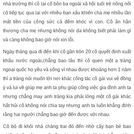
nhà trường thì cô lại cố bôn ba ngoài xã hội tuổi trẻ nông nổi
cô tiếp tục qua lại với nhiều bạn xấu khiến cha mẹ nhiều lần
mất tiền của công sức cả đêm khóc vì con. Cô ân hận
thương cha mẹ nhưng không nói da không biết phải làm gì
và càng không bao giờ nói xin lỗi.
Ngày tháng qua đi đến khi cô gần tròn 20 cô quyết định xuất
khẩu nước ngoài,chẳng bao lâu thì cô quen một a tràng
ngoại quốc họ yêu và sống vì nhau được khoảng hơn 1 năm
thì a tràng nói muốn tới nơi khác công tác cô gái vui vẻ đồng
ý và lui về giúp mẹ anh ta phụ giúp công việc gia đình anh ta
nhưng chẳng may anh tràng kia phải lòng một cô gái khác
hắt hủi cô không nói chia tay nhưng anh ta luôn khẳng định
rằng hai người chẳng bao giờ đến được với nhau.
Cô bỏ đi khỏi nhà chàng trai đó đến nhờ cậy bạn bè bao