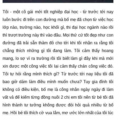
Tôi - một cô gái mới tốt nghiệp đại học - từ trước tới nay
luôn bước đi trên con đường mà bố mẹ đã chọn từ việc học
lớp nào, trường nào, học khối gì, thi đại học ngành nào rồi
thì trượt trường này thì vào đâu. Mọi thứ cứ tốt đẹp như con
đường đã trải sẵn thảm đỏ cho tới khi tôi nhận ra rằng tôi
chẳng thích những gì tôi đang làm. Tôi cảm thấy hoang
mang, lo sợ vì ra trường rồi tôi biết làm gì đây khi mà mới
xin được một công việc tôi lại cảm thấy chán công việc đó.
Tôi tự hỏi rằng mình thích gì? Từ trước tới nay liệu tôi đã
bao giờ dám làm điều mình muốn chưa? Tuy gia đình tôi
không có điều kiện, bố mẹ là công nhân ngày ngày đi làm
vất vả để kiếm từng đồng nuôi 2 chị em tôi nên từ bé tôi đã
hình thành tư tưởng không được đòi hỏi quá nhiều từ bố
mẹ. Hồi bé tôi thích cờ vua lắm, mơ ước lớn nhất của tôi lúc