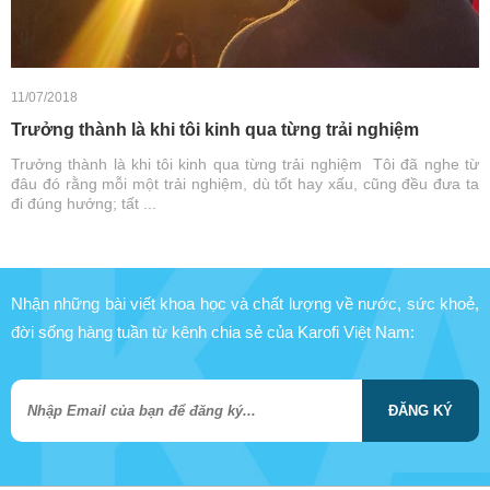
11/07/2018
Trưởng thành là khi tôi kinh qua từng trải nghiệm
Trưởng thành là khi tôi kinh qua từng trải nghiệm Tôi đã nghe từ
đâu đó rằng mỗi một trải nghiệm, dù tốt hay xấu, cũng đều đưa ta
đi đúng hướng; tất ...
Nhận những bài viết khoa học và chất lượng về nước, sức khoẻ,
đời sống hàng tuần từ kênh chia sẻ của Karofi Việt Nam:
ĐĂNG KÝ