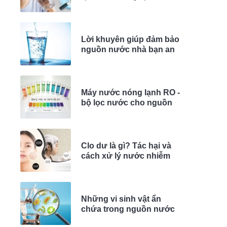
theo nguồn nước
Lời khuyên giúp đảm bảo
nguồn nước nhà bạn an
toàn với Cây lọc nước -
Máy lọc nước
Máy nước nóng lạnh RO -
bộ lọc nước cho nguồn
nước có pH phù hợp với
sức khỏe
Clo dư là gì? Tác hại và
cách xử lý nước nhiễm
Clo dư trong nguồn nước
sinh hoạt
Những vi sinh vật ẩn
chứa trong nguồn nước
gây ra tác hại gì cho sức