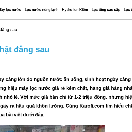
áy lọc nước
Lọc nước nóng lạnh
Hydro-ion Kiềm
Lọc tổng cao cấp
Lọc 
 đằng sau
thật đằng sau
y càng lớn do nguồn nước ăn uống, sinh hoạt ngày càng
ơng hiệu máy lọc nước giá rẻ kém chất, hàng giả hàng nhá
h nhỏ lẻ. Với mức giá bán chỉ từ 1-2 triệu đồng, nhưng hi
gây ra hậu quả khôn lường. Cùng Karofi.com tìm hiểu ch
a bài viết dưới đây.