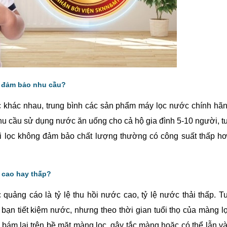
có đảm bảo nhu cầu?
c khác nhau, trung bình các sản phẩm máy lọc nước chính hã
u cầu sử dụng nước ăn uống cho cả hộ gia đình 5-10 người, t
õi lọc không đảm bảo chất lượng thường có công suất thấp h
ẻ cao hay thấp?
ảng cáo là tỷ lệ thu hồi nước cao, tỷ lệ nước thải thấp. T
 bạn tiết kiệm nước, nhưng theo thời gian tuổi thọ của màng l
 bám lại trên bề mặt màng lọc, gây tắc màng hoặc có thể lẫn v