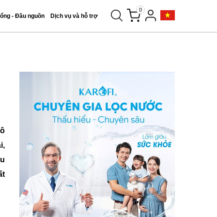
0
tổng - Đầu nguồn
Dịch vụ và hỗ trợ
 ô
i,
ệu
ất