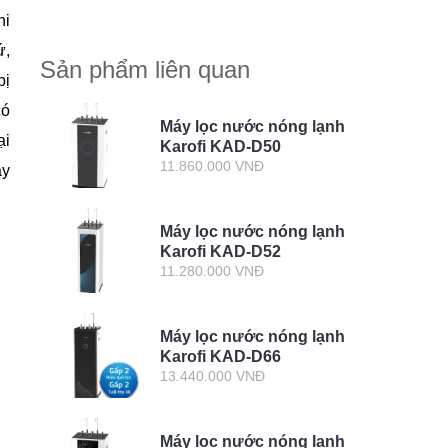
khỏe?
hi
ứ,
Sản phẩm liên quan
bị
có
Máy lọc nước nóng lạnh
ại
Karofi KAD-D50
11.860.000 VNĐ
áy
Máy lọc nước nóng lạnh
Karofi KAD-D52
11.280.000 VNĐ
Máy lọc nước nóng lạnh
Karofi KAD-D66
13.440.000 VNĐ
Máy lọc nước nóng lạnh