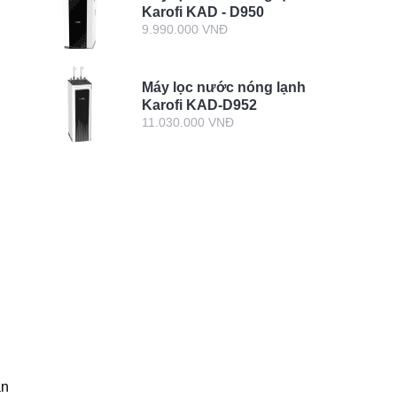
Karofi KAD - D950
9.990.000 VNĐ
Máy lọc nước nóng lạnh
Karofi KAD-D952
11.030.000 VNĐ
àn