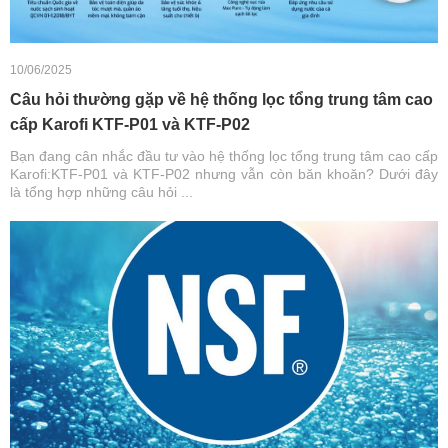
10/06/2025
Câu hỏi thường gặp về hệ thống lọc tổng trung tâm cao
cấp Karofi KTF-P01 và KTF-P02
Bạn đang cân nhắc đầu tư vào hệ thống lọc tổng trung tâm cao cấp
Karofi:KTF-P01 và KTF-P02 nhưng vẫn còn băn khoăn? Dưới đây
là tổng hợp những câu hỏi ...