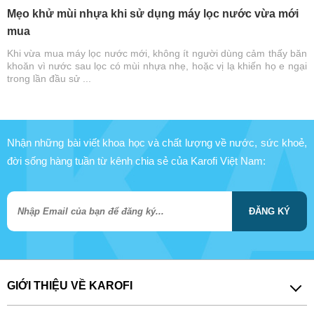
Mẹo khử mùi nhựa khi sử dụng máy lọc nước vừa mới
mua
Khi vừa mua máy lọc nước mới, không ít người dùng cảm thấy băn
khoăn vì nước sau lọc có mùi nhựa nhẹ, hoặc vị lạ khiến họ e ngại
trong lần đầu sử ...
Nhận những bài viết khoa học và chất lượng về nước, sức khoẻ,
đời sống hàng tuần từ kênh chia sẻ của Karofi Việt Nam:
ĐĂNG KÝ
GIỚI THIỆU VỀ KAROFI