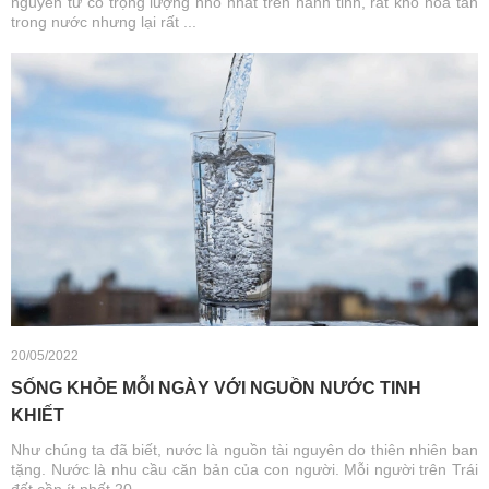
nguyên tử có trọng lượng nhỏ nhất trên hành tinh, rất khó hòa tan
trong nước nhưng lại rất ...
20/05/2022
SỐNG KHỎE MỖI NGÀY VỚI NGUỒN NƯỚC TINH
KHIẾT
Như chúng ta đã biết, nước là nguồn tài nguyên do thiên nhiên ban
tặng. Nước là nhu cầu căn bản của con người. Mỗi người trên Trái