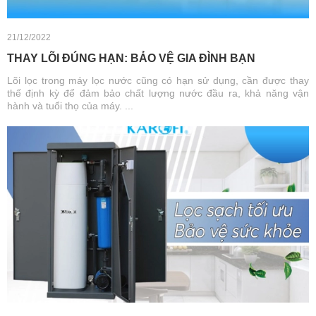
21/12/2022
THAY LÕI ĐÚNG HẠN: BẢO VỆ GIA ĐÌNH BẠN
Lõi lọc trong máy lọc nước cũng có hạn sử dụng, cần được thay
thế định kỳ để đảm bảo chất lượng nước đầu ra, khả năng vận
hành và tuổi thọ của máy. ...