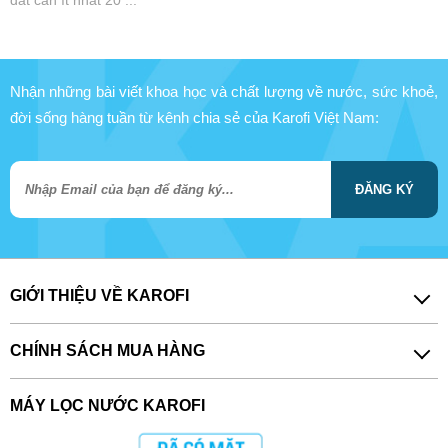
đất cần ít nhất 20 ...
Nhận những bài viết khoa học và chất lượng về nước, sức khoẻ,
đời sống hàng tuần từ kênh chia sẻ của Karofi Việt Nam:
ĐĂNG KÝ
GIỚI THIỆU VỀ KAROFI
CHÍNH SÁCH MUA HÀNG
MÁY LỌC NƯỚC KAROFI