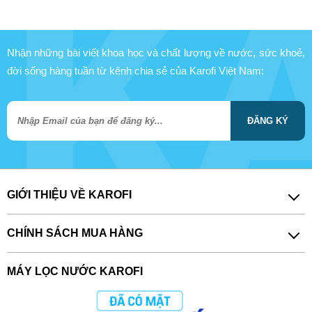
Nhận những bài viết khoa học và chất lượng về nước, sức khoẻ,
đời sống hàng tuần từ kênh chia sẻ của Karofi Việt Nam:
ĐĂNG KÝ
GIỚI THIỆU VỀ KAROFI
CHÍNH SÁCH MUA HÀNG
MÁY LỌC NƯỚC KAROFI