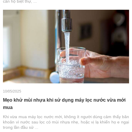
căn hộ biệt thự, ...
10/05/2025
Mẹo khử mùi nhựa khi sử dụng máy lọc nước vừa mới
mua
Khi vừa mua máy lọc nước mới, không ít người dùng cảm thấy băn
khoăn vì nước sau lọc có mùi nhựa nhẹ, hoặc vị lạ khiến họ e ngại
trong lần đầu sử ...