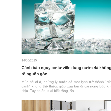
14/06/2025
Cảnh báo nguy cơ từ việc dùng nước đá khôn
rõ nguồn gốc
Mùa hè oi ả, những ly nước đá mát lạnh trở thành “cứ
cánh” không thể thiếu, giúp xua tan đi cái nóng bức kh
chịu. Tuy nhiên, ít ai biết rằng, ẩn ...