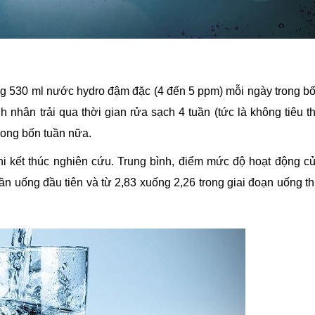
g 530 ml nước hydro đậm đặc (4 đến 5 ppm) mỗi ngày trong b
nh nhân trải qua thời gian rửa sạch 4 tuần (tức là không tiêu t
rong bốn tuần nữa.
i kết thúc nghiên cứu. Trung bình, điểm mức độ hoạt động c
ần uống đầu tiên và từ 2,83 xuống 2,26 trong giai đoạn uống t