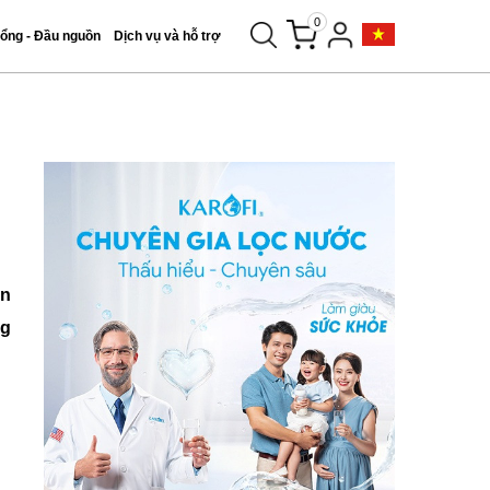
0
tổng - Đầu nguồn
Dịch vụ và hỗ trợ
ến
ng