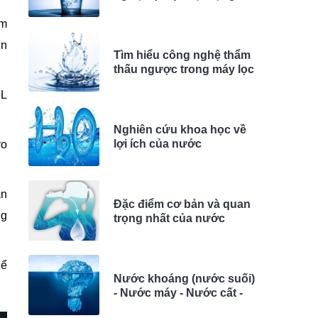
như thế nào?
óm
en
Tìm hiểu công nghệ thẩm
thấu ngược trong máy lọc
nước RO
2L
Nghiên cứu khoa học về
lợi ích của nước
ro
hydrogen
ận
Đặc điểm cơ bản và quan
ng
trọng nhất của nước
Hydrogen
hể
Nước khoáng (nước suối)
- Nước máy - Nước cất -
Nước lọc - Nước