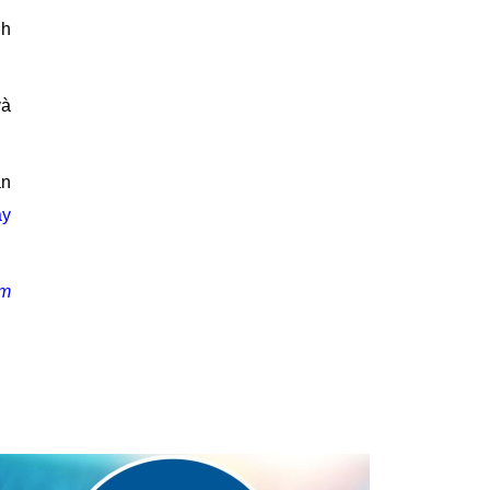
nh
và
an
áy
om