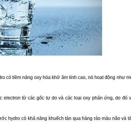
o có tiềm năng oxy hóa khử âm tính cao, nó hoạt động như m
 electron từ các gốc tự do và các loại oxy phản ứng, do đó 
 nước hydro có khả năng khuếch tán qua hàng rào máu não và t