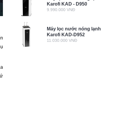
Karofi KAD - D950
9.990.000 VNĐ
Máy lọc nước nóng lạnh
Karofi KAD-D952
ốn
11.030.000 VNĐ
hụ
ủa
hứ