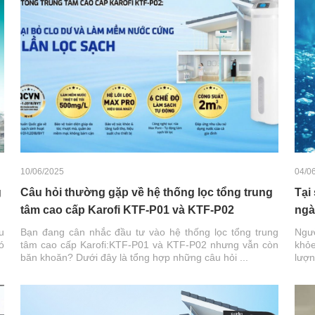
10/06/2025
04/0
g
Câu hỏi thường gặp về hệ thống lọc tổng trung
Tại
tâm cao cấp Karofi KTF-P01 và KTF-P02
ngà
u
Bạn đang cân nhắc đầu tư vào hệ thống lọc tổng trung
Ngườ
ó
tâm cao cấp Karofi:KTF-P01 và KTF-P02 nhưng vẫn còn
khỏe
băn khoăn? Dưới đây là tổng hợp những câu hỏi ...
lượn