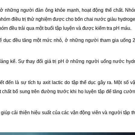
n ở những người đàn ông khỏe mạnh, hoạt động thể chất. Nh
óm điều trị thử nghiệm được cho bốn chai nước giàu hydrog
nhóm đều trải qua một buổi tập luyện và được kiểm tra pH máu.
thể dục đều tăng một mức nhỏ, ở những người tham gia uống 
ng kể. Sự thay đổi giá trị pH ở những người uống nước hyd
t đến là sự tích tụ axit lactic do tập thể dục gây ra. Một số v
 chất bổ sung trên đường trước khi họ luyện tập để tăng cườ
giúp cải thiện hiệu suất của các vận động viên và người tập t