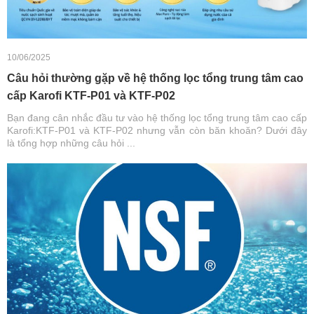
10/06/2025
Câu hỏi thường gặp về hệ thống lọc tổng trung tâm cao
cấp Karofi KTF-P01 và KTF-P02
Bạn đang cân nhắc đầu tư vào hệ thống lọc tổng trung tâm cao cấp
Karofi:KTF-P01 và KTF-P02 nhưng vẫn còn băn khoăn? Dưới đây
là tổng hợp những câu hỏi ...