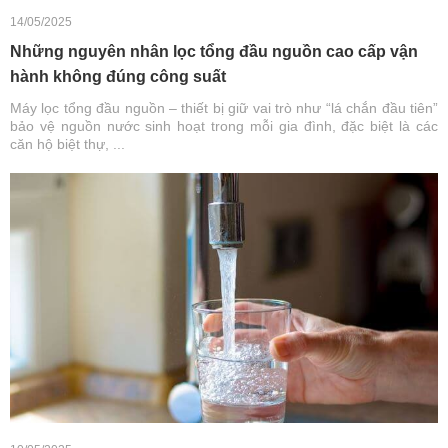
14/05/2025
Những nguyên nhân lọc tổng đầu nguồn cao cấp vận
hành không đúng công suất
Máy lọc tổng đầu nguồn – thiết bị giữ vai trò như “lá chắn đầu tiên”
bảo vệ nguồn nước sinh hoạt trong mỗi gia đình, đặc biệt là các
căn hộ biệt thự, ...