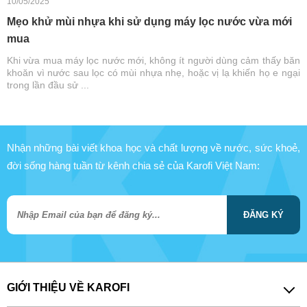
10/05/2025
Mẹo khử mùi nhựa khi sử dụng máy lọc nước vừa mới
mua
Khi vừa mua máy lọc nước mới, không ít người dùng cảm thấy băn
khoăn vì nước sau lọc có mùi nhựa nhẹ, hoặc vị lạ khiến họ e ngại
trong lần đầu sử ...
Nhận những bài viết khoa học và chất lượng về nước, sức khoẻ,
đời sống hàng tuần từ kênh chia sẻ của Karofi Việt Nam:
ĐĂNG KÝ
GIỚI THIỆU VỀ KAROFI