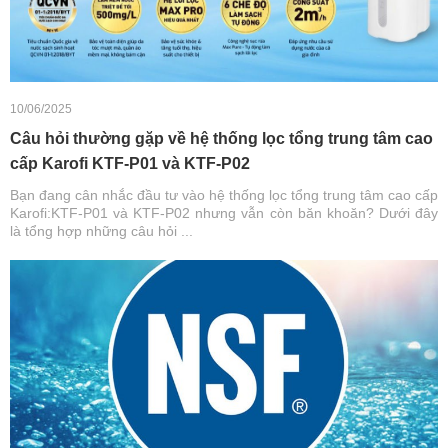
10/06/2025
Câu hỏi thường gặp về hệ thống lọc tổng trung tâm cao
cấp Karofi KTF-P01 và KTF-P02
Bạn đang cân nhắc đầu tư vào hệ thống lọc tổng trung tâm cao cấp
Karofi:KTF-P01 và KTF-P02 nhưng vẫn còn băn khoăn? Dưới đây
là tổng hợp những câu hỏi ...