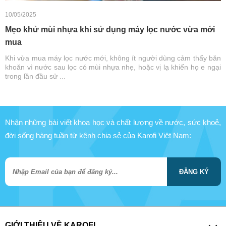
10/05/2025
Mẹo khử mùi nhựa khi sử dụng máy lọc nước vừa mới
mua
Khi vừa mua máy lọc nước mới, không ít người dùng cảm thấy băn
khoăn vì nước sau lọc có mùi nhựa nhẹ, hoặc vị lạ khiến họ e ngại
trong lần đầu sử ...
Nhận những bài viết khoa học và chất lượng về nước, sức khoẻ,
đời sống hàng tuần từ kênh chia sẻ của Karofi Việt Nam:
ĐĂNG KÝ
GIỚI THIỆU VỀ KAROFI