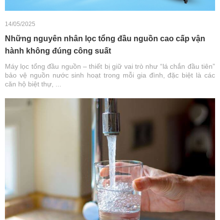
14/05/2025
Những nguyên nhân lọc tổng đầu nguồn cao cấp vận
hành không đúng công suất
Máy lọc tổng đầu nguồn – thiết bị giữ vai trò như “lá chắn đầu tiên”
bảo vệ nguồn nước sinh hoạt trong mỗi gia đình, đặc biệt là các
căn hộ biệt thự, ...