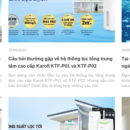
10/06/2025
04/0
g
Câu hỏi thường gặp về hệ thống lọc tổng trung
Tại
tâm cao cấp Karofi KTF-P01 và KTF-P02
ngà
u
Bạn đang cân nhắc đầu tư vào hệ thống lọc tổng trung
Ngườ
ó
tâm cao cấp Karofi:KTF-P01 và KTF-P02 nhưng vẫn còn
khỏe
băn khoăn? Dưới đây là tổng hợp những câu hỏi ...
lượn