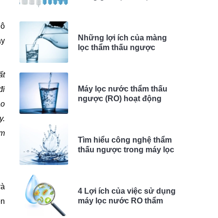
1, 2, 3, 4
 ô
Những lợi ích của màng
ày
lọc thẩm thấu ngược
ất
Máy lọc nước thẩm thấu
đi
ngược (RO) hoạt động
ào
như thế nào?
y.
ẩm
Tìm hiểu công nghệ thẩm
thấu ngược trong máy lọc
nước RO
và
4 Lợi ích của việc sử dụng
máy lọc nước RO thẩm
ện
thấu ngược