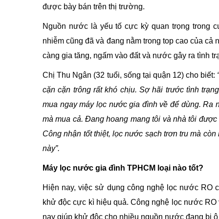
được bày bán trên thị trường.
Nguồn nước là yếu tố cực kỳ quan trọng trong c
nhiễm cũng đã và đang nằm trong top cao của cả n
càng gia tăng, ngấm vào đất và nước gây ra tình 
Chị Thu Ngân (32 tuổi, sống tại quận 12) cho biết:
cặn cặn trông rất khó chịu. Sợ hãi trước tình trạ
mua ngay máy lọc nước gia đình về để dùng. Ra ng
mà mua cả. Đang hoang mang tôi và nhà tôi được c
Công nhận tốt thiệt, lọc nước sạch trơn tru mà cò
này”.
Máy lọc nước gia đình TPHCM loại nào tốt?
Hiện nay, việc sử dụng công nghệ lọc nước RO c
khử độc cực kì hiệu quả. Công nghệ lọc nước RO v
nay giúp khử độc cho nhiều nguồn nước đang bị ô