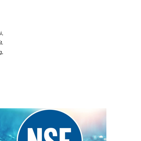
i,
t.
g,