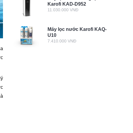
Karofi KAD-D952
11.030.000 VNĐ
Máy lọc nước Karofi KAQ-
U10
7.410.000 VNĐ
ia
ớc
lý
ợc
là