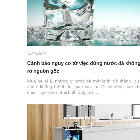
14/06/2025
Cảnh báo nguy cơ từ việc dùng nước đá khôn
rõ nguồn gốc
Mùa hè oi ả, những ly nước đá mát lạnh trở thành “cứ
cánh” không thể thiếu, giúp xua tan đi cái nóng bức kh
chịu. Tuy nhiên, ít ai biết rằng, ẩn ...