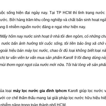
uộc sống hiện đại ngày nay. Tại TP HCM thì tình trạng nước
ước. Bởi hàng trăm khu công nghiệp và chất bẩn sinh hoạt ng
trạng ô nhiễm nguồn nước đáng e ngại như hiện nay.
“Mấy hôm nay nước sinh hoạt ở nhà tôi đen ngòm, có những ch
ng nước bẩn ảnh hưởng tới cuộc sống, tôi liền bảo ông xã chở 
oài hiệu bán máy lọc nước, chao ôi đủ loại không biết loại n
hị tư vấn viên tư vấn mua sản phẩm Karofi 9 lõi đang dùng nà
n mùi thơm ngọt ngọt của nước mới nữa. Tôi hài lòng về sản ph
ủa loại
máy lọc nước gia đình tphcm
Karofi giúp lọc nước 
ới cơ chế thẩm thấu mang lại giải pháp lọc nước hữu hiệu hi
 nhiễm nặng trong toàn thành phố HCM.