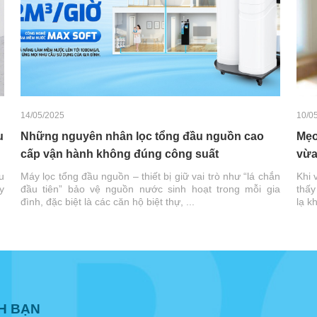
14/05/2025
10/0
u
Những nguyên nhân lọc tổng đầu nguồn cao
Mẹo
cấp vận hành không đúng công suất
vừa
u
Máy lọc tổng đầu nguồn – thiết bị giữ vai trò như “lá chắn
Khi 
y
đầu tiên” bảo vệ nguồn nước sinh hoạt trong mỗi gia
thấy
đình, đặc biệt là các căn hộ biệt thự, ...
lạ k
NH BẠN