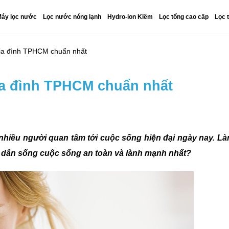
áy lọc nước
Lọc nước nóng lạnh
Hydro-ion Kiềm
Lọc tổng cao cấp
Lọc 
ia đình TPHCM chuẩn nhất
a đình TPHCM chuẩn nhất
hiều người quan tâm tới cuộc sống hiện đại ngày nay. L
 dân sống cuộc sống an toàn và lành mạnh nhất?