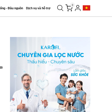
0
tổng - Đầu nguồn
Dịch vụ và hỗ trợ
àm