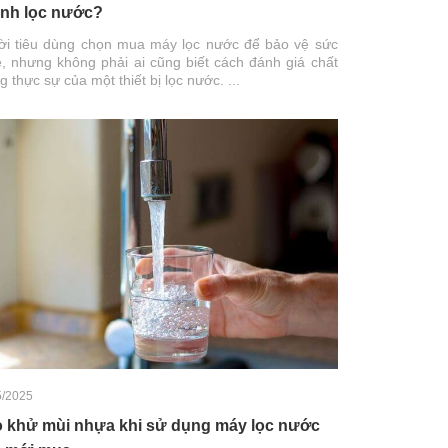
nh lọc nước?
i tiêu dùng chọn mua máy lọc nước để bảo vệ sức
, nhưng không phải ai cũng biết cách đánh giá chất
g thực sự của một thiết bị lọc nước. ...
5/2025
 khử mùi nhựa khi sử dụng máy lọc nước