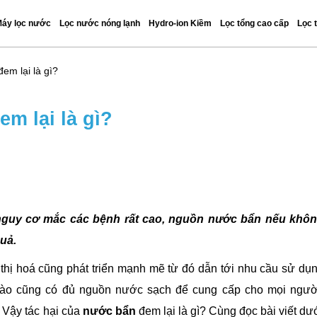
áy lọc nước
Lọc nước nóng lạnh
Hydro-ion Kiềm
Lọc tổng cao cấp
Lọc 
em lại là gì?
m lại là gì?
nguy cơ mắc các bệnh rất cao, nguồn nước bẩn nếu khô
quả.
ô thị hoá cũng phát triển mạnh mẽ từ đó dẫn tới nhu cầu sử dụ
ào cũng có đủ nguồn nước sạch để cung cấp cho mọi ngườ
 Vậy tác hại của
nước bẩn
đem lại là gì? Cùng đọc bài viết dư