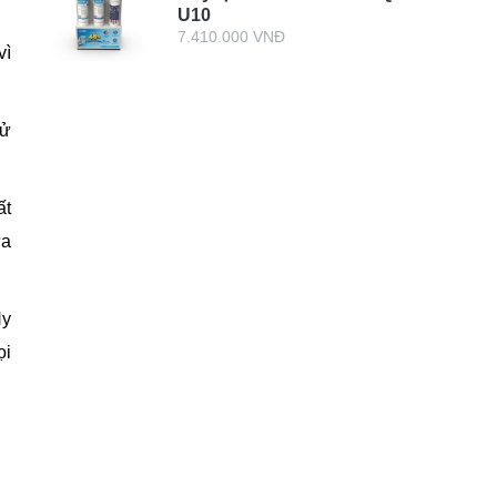
U10
7.410.000 VNĐ
vì
sử
ất
ựa
Hy
ọi