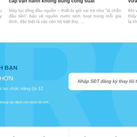
cấp vận hành không đúng công suất
vừa
u
Máy lọc tổng đầu nguồn – thiết bị giữ vai trò như “lá chắn
Khi 
y
đầu tiên” bảo vệ nguồn nước sinh hoạt trong mỗi gia
thấy
đình, đặc biệt là các căn hộ biệt thự, ...
lạ k
NH BẠN
 HƠN
i lọc chức năng (từ 12
thùng rác dành cho nhựa tái sinh.