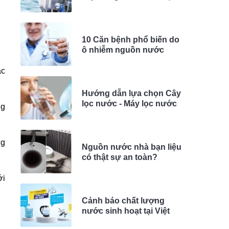
hiệu quả
10 Căn bệnh phổ biến do
ô nhiễm nguồn nước
ác
Hướng dẫn lựa chọn Cây
lọc nước - Máy lọc nước
ng
theo nguồn nước
ng
Nguồn nước nhà bạn liệu
có thật sự an toàn?
ới
Cảnh báo chất lượng
nước sinh hoạt tại Việt
Nam - Giải pháp nào cho