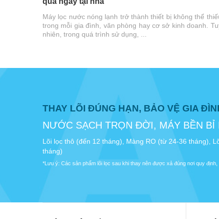
quả ngay tại nhà
Máy lọc nước nóng lạnh trở thành thiết bị không thể thiế
trong mỗi gia đình, văn phòng hay cơ sở kinh doanh. Tu
nhiên, trong quá trình sử dụng, ...
THAY LÕI ĐÚNG HẠN, BẢO VỆ GIA ĐÌ
NƯỚC SẠCH TRỌN ĐỜI, MÁY BỀN BỈ
Lõi lọc thô (đến 12 tháng), Màng RO (từ 24-36 tháng), Lõ
tháng)
*Lưu ý: Các sản phẩm lõi lọc sau khi thay nên được xả đúng nơi quy định, 