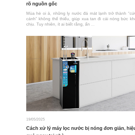
rõ nguồn gốc
Mùa hè oi ả, những ly nước đá mát lạnh trở thành “cứ
cánh” không thể thiếu, giúp xua tan đi cái nóng bức kh
chịu. Tuy nhiên, ít ai biết rằng, ẩn ...
19/05/2025
Cách xử lý máy lọc nước bị nóng đơn giản, hiệ