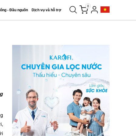
0
tổng - Đầu nguồn
Dịch vụ và hỗ trợ
ng
ng
i,
ới