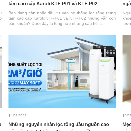
tâm cao cấp Karofi KTF-P01 và KTF-P02
ngà
u
Bạn đang cân nhắc đầu tư vào hệ thống lọc tổng trung
Ngườ
ó
tâm cao cấp Karofi:KTF-P01 và KTF-P02 nhưng vẫn còn
khỏe
băn khoăn? Dưới đây là tổng hợp những câu hỏi ...
lượn
14/05/2025
10/0
u
Những nguyên nhân lọc tổng đầu nguồn cao
Mẹo