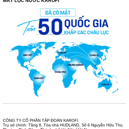
MÁY LỌC NƯỚC KAROFI
CÔNG TY CỔ PHẦN TẬP ĐOÀN KAROFI
Trụ sở chính: Tầng 8, Tòa nhà HUDLAND, Số 6 Nguyễn Hữu Thọ,