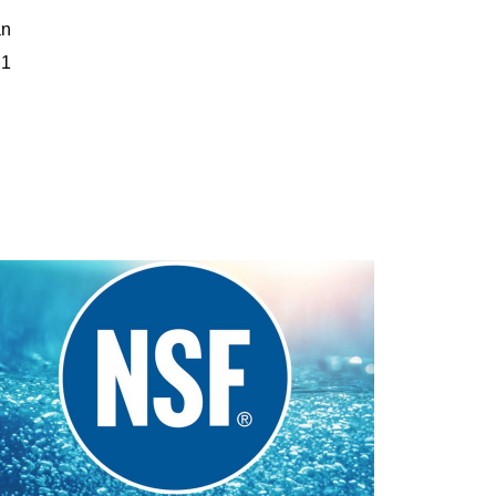
ần
.1