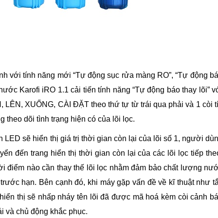
inh với tính năng mới “Tự động sục rửa màng RO”, “Tự động b
ước Karofi iRO 1.1 cải tiến tính năng “Tự động báo thay lõi” v
LÊN, XUỐNG, CÀI ĐẶT theo thứ tự từ trái qua phải và 1 còi t
theo dõi tình trạng hiện có của lõi lọc.
ED sẽ hiển thị giá trị thời gian còn lại của lõi số 1, người dù
đến trang hiển thị thời gian còn lại của các lõi lọc tiếp the
ời điểm nào cần thay thế lõi lọc nhằm đảm bảo chất lượng nư
õi trước hạn. Bên cạnh đó, khi máy gặp vấn đề về kĩ thuật như t
hiển thị sẽ nhấp nháy tên lõi đã được mã hoá kèm còi cảnh b
i và chủ động khắc phục.