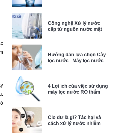
như thế nào?
Công nghệ Xử lý nước
cấp từ nguồn nước mặt
hiệu quả
ác
ếm
Hướng dẫn lựa chọn Cây
lọc nước - Máy lọc nước
theo nguồn nước
áy
4 Lợi ích của việc sử dụng
máy lọc nước RO thẩm
u,
thấu ngược
đó
Clo dư là gì? Tác hại và
cách xử lý nước nhiễm
Clo dư trong nguồn nước