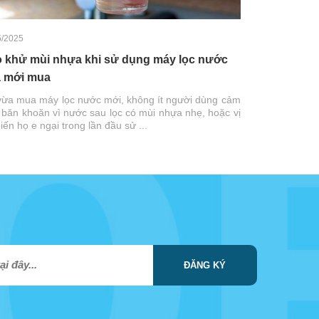
5/2025
 khử mùi nhựa khi sử dụng máy lọc nước
 mới mua
vừa mua máy lọc nước mới, không ít người dùng cảm
 băn khoăn vì nước sau lọc có mùi nhựa nhẹ, hoặc vị
hiến họ e ngại trong lần đầu sử ...
ĐĂNG KÝ