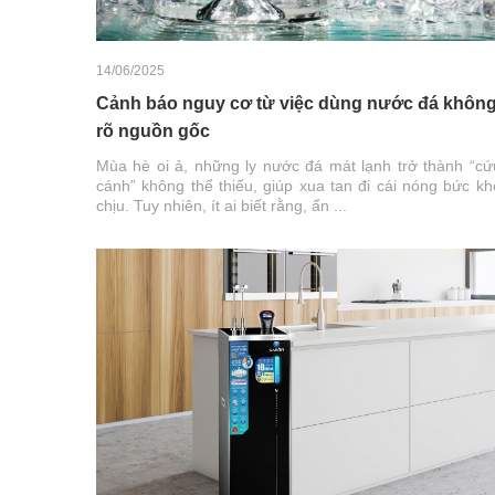
14/06/2025
Cảnh báo nguy cơ từ việc dùng nước đá khôn
rõ nguồn gốc
Mùa hè oi ả, những ly nước đá mát lạnh trở thành “cứ
cánh” không thể thiếu, giúp xua tan đi cái nóng bức kh
chịu. Tuy nhiên, ít ai biết rằng, ẩn ...