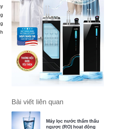
ày
ng
ng
ch
Bài viết liên quan
Máy lọc nước thẩm thấu
ngược (RO) hoạt động