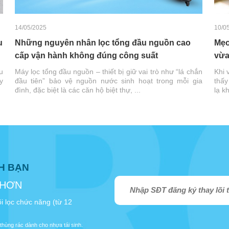
14/05/2025
10/0
u
Những nguyên nhân lọc tổng đầu nguồn cao
Mẹo
cấp vận hành không đúng công suất
vừa
u
Máy lọc tổng đầu nguồn – thiết bị giữ vai trò như “lá chắn
Khi 
y
đầu tiên” bảo vệ nguồn nước sinh hoạt trong mỗi gia
thấy
đình, đặc biệt là các căn hộ biệt thự, ...
lạ k
NH BẠN
 HƠN
i lọc chức năng (từ 12
thùng rác dành cho nhựa tái sinh.