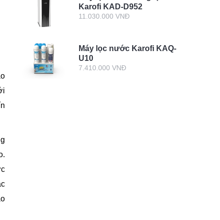
Karofi KAD-D952
11.030.000 VNĐ
Máy lọc nước Karofi KAQ-
U10
7.410.000 VNĐ
áo
ới
ín
ng
o.
ớc
ắc
áo