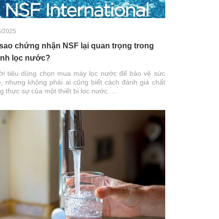
6/2025
 sao chứng nhận NSF lại quan trọng trong
nh lọc nước?
i tiêu dùng chọn mua máy lọc nước để bảo vệ sức
, nhưng không phải ai cũng biết cách đánh giá chất
g thực sự của một thiết bị lọc nước. ...