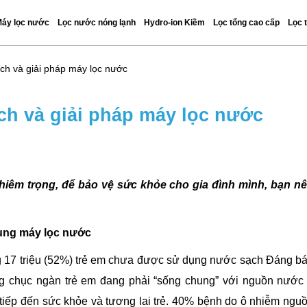
áy lọc nước
Lọc nước nóng lạnh
Hydro-ion Kiềm
Lọc tổng cao cấp
Lọc 
ch và giải pháp máy lọc nước
h và giải pháp máy lọc nước
iêm trọng, để bảo vệ sức khỏe cho gia đình mình, bạn n
dụng máy lọc nước
 17 triệu (52%) trẻ em chưa được sử dụng nước sạch Đáng b
àng chục ngàn trẻ em đang phải “sống chung” với nguồn nước
tiếp đến sức khỏe và tương lai trẻ. 40% bệnh do ô nhiễm ngu