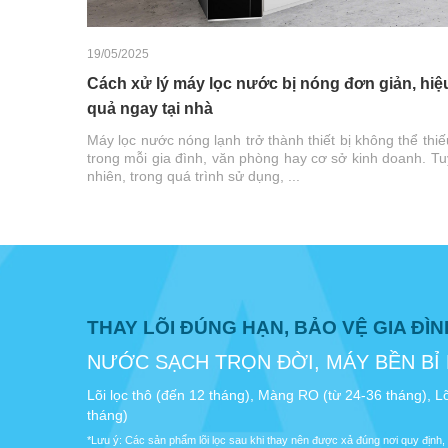
19/05/2025
Cách xử lý máy lọc nước bị nóng đơn giản, hiệ
quả ngay tại nhà
Máy lọc nước nóng lạnh trở thành thiết bị không thể thiế
trong mỗi gia đình, văn phòng hay cơ sở kinh doanh. Tu
nhiên, trong quá trình sử dụng, ...
THAY LÕI ĐÚNG HẠN, BẢO VỆ GIA ĐÌ
NƯỚC SẠCH TRỌN ĐỜI, MÁY BỀN BỈ
Lõi lọc thô (đến 12 tháng), Màng RO (từ 24-36 tháng), Lõ
tháng)
*Lưu ý: Các sản phẩm lõi lọc sau khi thay nên được xả đúng nơi quy định, 