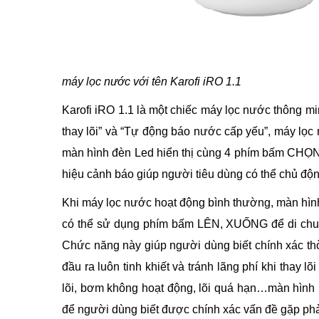
máy lọc nước với tên Karofi iRO 1.1
Karofi iRO 1.1 là một chiếc máy lọc nước thông m
thay lõi” và “Tự động báo nước cấp yếu”, máy lọc n
màn hình đèn Led hiển thị cùng 4 phím bấm CHỌN, 
hiệu cảnh báo giúp người tiêu dùng có thể chủ động 
Khi máy lọc nước hoạt động bình thường, màn hình L
có thể sử dụng phím bấm LÊN, XUỐNG để di chuyển 
Chức năng này giúp người dùng biết chính xác th
đầu ra luôn tinh khiết và tránh lãng phí khi thay l
lõi, bơm không hoạt động, lõi quá hạn…màn hình 
để người dùng biết được chính xác vấn đề gặp phả