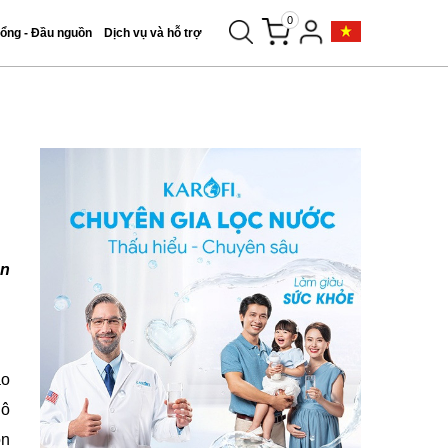
0
tổng - Đầu nguồn
Dịch vụ và hỗ trợ
ên
áo
 ô
ồn