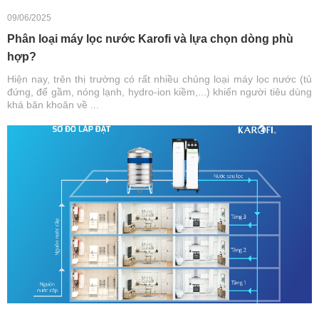
09/06/2025
Phân loại máy lọc nước Karofi và lựa chọn dòng phù
hợp?
Hiện nay, trên thị trường có rất nhiều chủng loại máy lọc nước (tủ
đứng, để gầm, nóng lạnh, hydro-ion kiềm,...) khiến người tiêu dùng
khá băn khoăn về ...