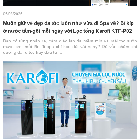
05/08/2026
Muốn giữ vẻ đẹp da tóc luôn như vừa đi Spa về? Bí kíp
ở nước tắm-gội mỗi ngày với Lọc tổng Karofi KTF-P02
Bạn có từng nhận ra, cảm giác làn da mềm mịn và mái tóc suôn
mượt sau mỗi lần đi spa chỉ kéo dài vài ngày? Dù vẫn chăm chỉ
dưỡng da, ủ tóc hay đầu tư ...