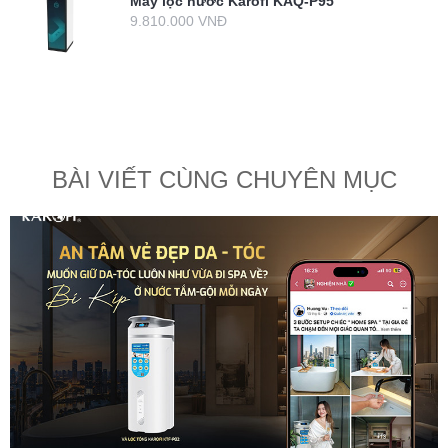
Máy lọc nước Karofi KAQ-P95
9.810.000 VNĐ
BÀI VIẾT CÙNG CHUYÊN MỤC