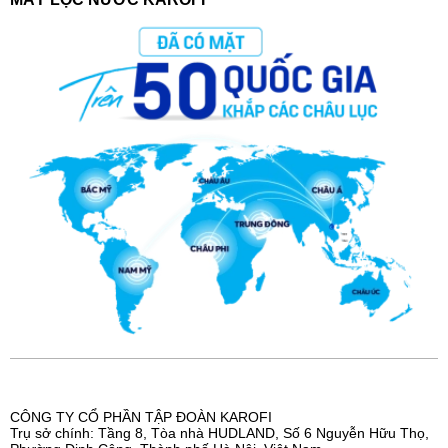
CÔNG TY CỔ PHẦN TẬP ĐOÀN KAROFI
Trụ sở chính: Tầng 8, Tòa nhà HUDLAND, Số 6 Nguyễn Hữu Thọ,