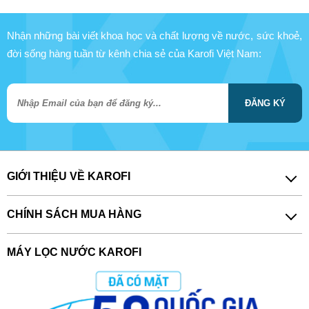
Nhận những bài viết khoa học và chất lượng về nước, sức khoẻ,
đời sống hàng tuần từ kênh chia sẻ của Karofi Việt Nam:
ĐĂNG KÝ
GIỚI THIỆU VỀ KAROFI
CHÍNH SÁCH MUA HÀNG
MÁY LỌC NƯỚC KAROFI