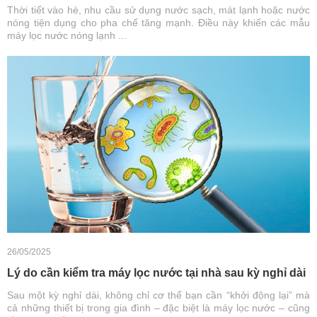
Thời tiết vào hè, nhu cầu sử dụng nước sạch, mát lạnh hoặc nước
nóng tiện dụng cho pha chế tăng mạnh. Điều này khiến các mẫu
máy lọc nước nóng lạnh ...
26/05/2025
Lý do cần kiểm tra máy lọc nước tại nhà sau kỳ nghỉ dài
Sau một kỳ nghỉ dài, không chỉ cơ thể bạn cần “khởi động lại” mà
cả những thiết bị trong gia đình – đặc biệt là máy lọc nước – cũng