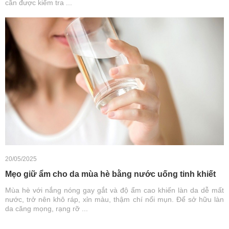
cần được kiểm tra ...
20/05/2025
Mẹo giữ ẩm cho da mùa hè bằng nước uống tinh khiết
Mùa hè với nắng nóng gay gắt và độ ẩm cao khiến làn da dễ mất
nước, trở nên khô ráp, xỉn màu, thậm chí nổi mụn. Để sở hữu làn
da căng mọng, rạng rỡ ...