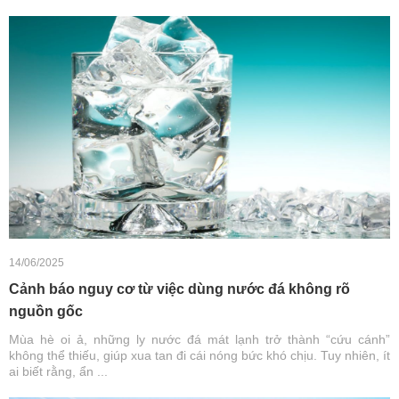
14/06/2025
Cảnh báo nguy cơ từ việc dùng nước đá không rõ
nguồn gốc
Mùa hè oi ả, những ly nước đá mát lạnh trở thành “cứu cánh”
không thể thiếu, giúp xua tan đi cái nóng bức khó chịu. Tuy nhiên, ít
ai biết rằng, ẩn ...