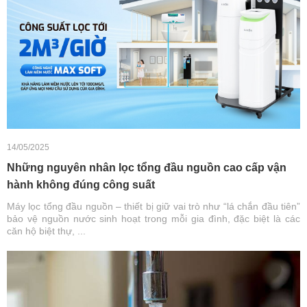
14/05/2025
Những nguyên nhân lọc tổng đầu nguồn cao cấp vận
hành không đúng công suất
Máy lọc tổng đầu nguồn – thiết bị giữ vai trò như “lá chắn đầu tiên”
bảo vệ nguồn nước sinh hoạt trong mỗi gia đình, đặc biệt là các
căn hộ biệt thự, ...