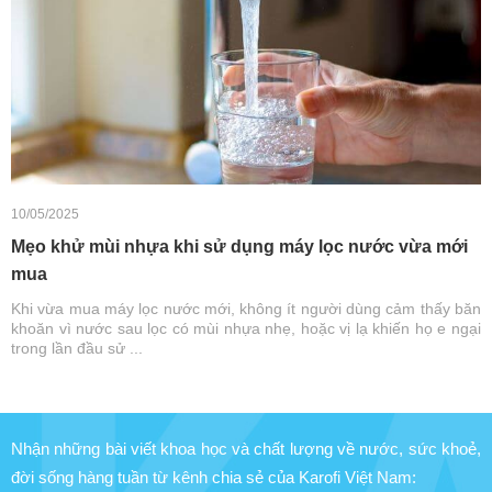
10/05/2025
Mẹo khử mùi nhựa khi sử dụng máy lọc nước vừa mới
mua
Khi vừa mua máy lọc nước mới, không ít người dùng cảm thấy băn
khoăn vì nước sau lọc có mùi nhựa nhẹ, hoặc vị lạ khiến họ e ngại
trong lần đầu sử ...
Nhận những bài viết khoa học và chất lượng về nước, sức khoẻ,
đời sống hàng tuần từ kênh chia sẻ của Karofi Việt Nam: