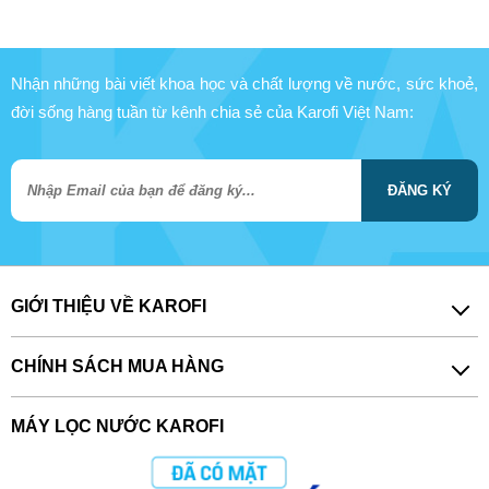
Nhận những bài viết khoa học và chất lượng về nước, sức khoẻ,
đời sống hàng tuần từ kênh chia sẻ của Karofi Việt Nam:
ĐĂNG KÝ
GIỚI THIỆU VỀ KAROFI
CHÍNH SÁCH MUA HÀNG
MÁY LỌC NƯỚC KAROFI