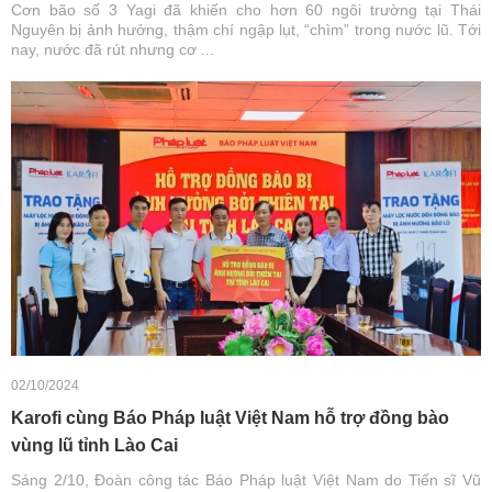
Cơn bão số 3 Yagi đã khiến cho hơn 60 ngôi trường tại Thái
Nguyên bị ảnh hưởng, thậm chí ngập lụt, “chìm” trong nước lũ. Tới
nay, nước đã rút nhưng cơ ...
02/10/2024
Karofi cùng Báo Pháp luật Việt Nam hỗ trợ đồng bào
vùng lũ tỉnh Lào Cai
Sáng 2/10, Đoàn công tác Báo Pháp luật Việt Nam do Tiến sĩ Vũ