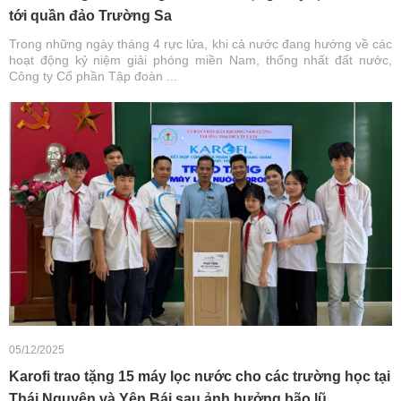
tới quần đảo Trường Sa
Trong những ngày tháng 4 rực lửa, khi cả nước đang hướng về các
hoạt động kỷ niệm giải phóng miền Nam, thống nhất đất nước,
Công ty Cổ phần Tập đoàn ...
05/12/2025
Karofi trao tặng 15 máy lọc nước cho các trường học tại
Thái Nguyên và Yên Bái sau ảnh hưởng bão lũ