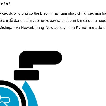
ế nào?
 các đường ống có thể bị rò rỉ, hay xâm nhập chỉ từ các mối h
 đó chì dễ dàng thấm vào nước gây ra phát ban khi sử dụng ngu
, Michigan và Newark bang New Jersey, Hoa Kỳ nơi mức độ c