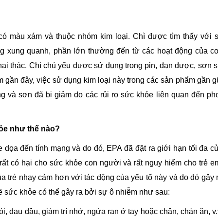
 có màu xám và thuộc nhóm kim loại. Chì được tìm thấy với 
ường xung quanh, phần lớn thường đến từ các hoạt động của c
khai thác. Chì chủ yếu được sử dụng trong pin, đạn dược, sơn 
gần đây, việc sử dụng kim loại này trong các sản phẩm gần g
 và sơn đã bị giảm do các rủi ro sức khỏe liên quan đến ph
ỏe như thế nào?
dọa đến tính mạng và do đó, EPA đã đặt ra giới hạn tối đa c
 rất có hại cho sức khỏe con người và rất nguy hiểm cho trẻ e
của trẻ nhạy cảm hơn với tác động của yếu tố này và do đó gây 
đề sức khỏe có thể gây ra bởi sự ô nhiễm như sau:
, đau đầu, giảm trí nhớ, ngứa ran ở tay hoặc chân, chán ăn, v.