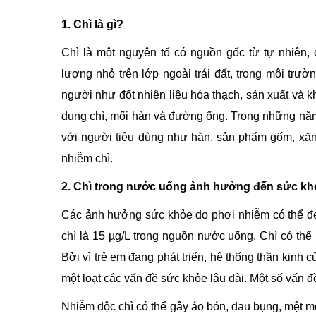
1. Chì là gì?
Chì là một nguyên tố có nguồn gốc từ tự nhiên,
lượng nhỏ trên lớp ngoài trái đất, trong môi tr
người như đốt nhiên liệu hóa thạch, sản xuất và 
dụng chì, mối hàn và đường ống. Trong những năm 
với người tiêu dùng như hàn, sản phẩm gốm, xăng
nhiễm chì.
2. Chì trong nước uống ảnh hưởng đến sức kh
Các ảnh hưởng sức khỏe do phơi nhiễm có thể đe 
chì là 15 µg/L trong nguồn nước uống. Chì có thể
Bởi vì trẻ em đang phát triển, hệ thống thần kinh 
một loạt các vấn đề sức khỏe lâu dài. Một số vấn 
Nhiễm độc chì có thể gây áo bón, đau bụng, mệt mỏi