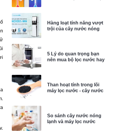
trội
số
Hàng loạt tính năng vượt
trội của cây nước nóng
on
lạnh RO thông minh của
sử
Karofi
ũi
5 Lý do quan trọng bạn
ơi
nên mua bộ lọc nước hay
máy nóng lạnh RO
Than hoạt tính trong lõi
ủa
máy lọc nước - cây nước
nóng lạnh RO có tác dụng
m.
gì?
ra
So sánh cây nước nóng
lạnh và máy lọc nước
nóng lạnh RO
v.