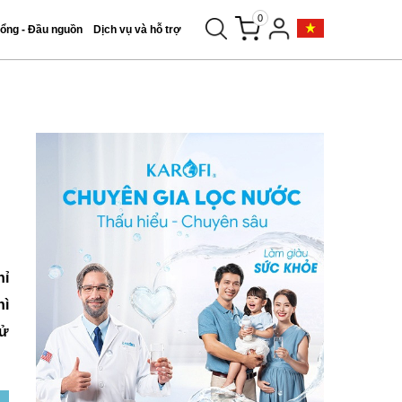
0
tổng - Đầu nguồn
Dịch vụ và hỗ trợ
hỉ
hì
sử