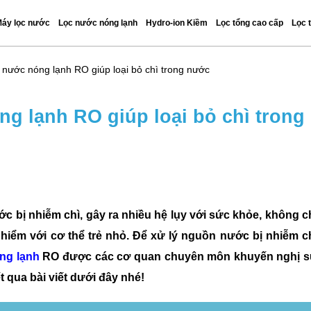
áy lọc nước
Lọc nước nóng lạnh
Hydro-ion Kiềm
Lọc tổng cao cấp
Lọc 
 nước nóng lạnh RO giúp loại bỏ chì trong nước
g lạnh RO giúp loại bỏ chì trong
 bị nhiễm chì, gây ra nhiều hệ lụy với sức khỏe, không c
iểm với cơ thể trẻ nhỏ. Để xử lý nguồn nước bị nhiễm c
ng lạnh
RO được các cơ quan chuyên môn khuyến nghị 
t qua bài viết dưới đây nhé!