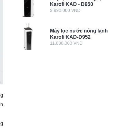
Karofi KAD - D950
9.990.000 VNĐ
Máy lọc nước nóng lạnh
Karofi KAD-D952
11.030.000 VNĐ
ng
nh
ng