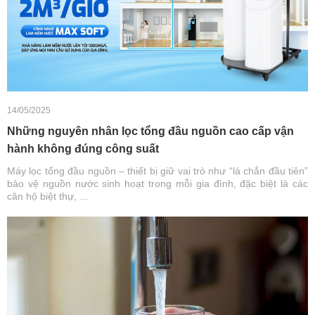
14/05/2025
Những nguyên nhân lọc tổng đầu nguồn cao cấp vận
hành không đúng công suất
Máy lọc tổng đầu nguồn – thiết bị giữ vai trò như “lá chắn đầu tiên”
bảo vệ nguồn nước sinh hoạt trong mỗi gia đình, đặc biệt là các
căn hộ biệt thự, ...