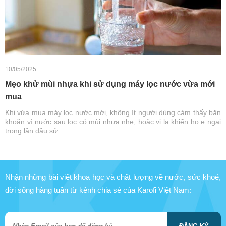
10/05/2025
Mẹo khử mùi nhựa khi sử dụng máy lọc nước vừa mới
mua
Khi vừa mua máy lọc nước mới, không ít người dùng cảm thấy băn
khoăn vì nước sau lọc có mùi nhựa nhẹ, hoặc vị lạ khiến họ e ngại
trong lần đầu sử ...
Nhận những bài viết khoa học và chất lượng về nước, sức khoẻ,
đời sống hàng tuần từ kênh chia sẻ của Karofi Việt Nam: