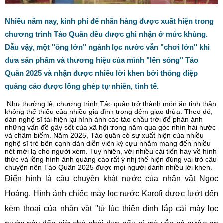
Nhiều năm nay, kinh phí để nhãn hàng được xuất hiện trong
chương trình Táo Quân đều được ghi nhận ở mức khủng.
Dẫu vậy, một "ông lớn" ngành lọc nước vẫn "chơi lớn" khi
đưa sản phẩm và thương hiệu của mình "lên sóng" Táo
Quân 2025 và nhận được nhiều lời khen bởi thông điệp
quảng cáo được lồng ghép tự nhiên, tinh tế.
Như thường lệ, chương trình Táo quân trở thành món ăn tinh thần
không thể thiếu của nhiều gia đình trong đêm giao thừa. Theo đó,
dàn nghệ sĩ tái hiện lại hình ảnh các táo chầu trời để phản ánh
những vấn đề gây sốt của xã hội trong năm qua góc nhìn hài hước
và châm biếm. Năm 2025, Táo quân có sự xuất hiện của nhiều
nghệ sĩ trẻ bên cạnh dàn diễn viên kỳ cựu nhằm mang đến nhiều
nét mới lạ cho người xem. Tuy nhiên, với nhiều cải tiến hay về hình
thức và lồng hình ảnh quảng cáo rất ý nhị thể hiện đúng vai trò câu
chuyện nên Táo Quân 2025 được mọi người dành nhiều lời khen.
Điển hình là câu chuyện khát nước của nhân vật Ngọc
Hoàng. Hình ảnh chiếc máy lọc nước Karofi được lướt đến
kèm thoại của nhân vật "từ lúc thiên đình lắp cái máy lọc