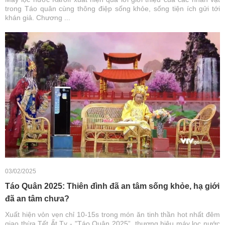
trong Táo quân cùng thông điệp sống khỏe, sống tiện ích gửi tới
khán giả. Chương ...
03/02/2025
Táo Quân 2025: Thiên đình đã an tâm sống khỏe, hạ giới
đã an tâm chưa?
Xuất hiện vỏn vẹn chỉ 10-15s trong món ăn tinh thần hot nhất đêm
giao thừa Tết Ất Tỵ - "Táo Quân 2025”, thương hiệu máy lọc nước