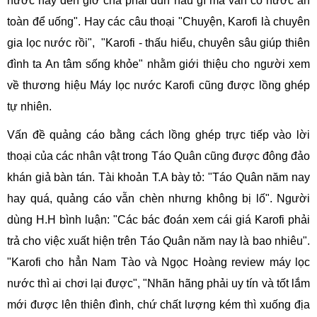
nước này đến giờ chả phải đun nấu gì mà vẫn có nước an
toàn để uống". Hay các câu thoại "Chuyện, Karofi là chuyên
gia lọc nước rồi", "Karofi - thấu hiểu, chuyên sâu giúp thiên
đình ta An tâm sống khỏe" nhằm giới thiệu cho người xem
về thương hiệu Máy lọc nước Karofi cũng được lồng ghép
tự nhiên.
Vấn đề quảng cáo bằng cách lồng ghép trực tiếp vào lời
thoại của các nhân vật trong Táo Quân cũng được đông đảo
khán giả bàn tán. Tài khoản T.A bày tỏ: "Táo Quân năm nay
hay quá, quảng cáo vẫn chèn nhưng không bị lố". Người
dùng H.H bình luận: "Các bác đoán xem cái giá Karofi phải
trả cho việc xuất hiện trên Táo Quân năm nay là bao nhiêu".
"Karofi cho hẳn Nam Tào và Ngọc Hoàng review máy lọc
nước thì ai chơi lại được", "Nhãn hãng phải uy tín và tốt lắm
mới được lên thiên đình, chứ chất lượng kém thì xuống địa