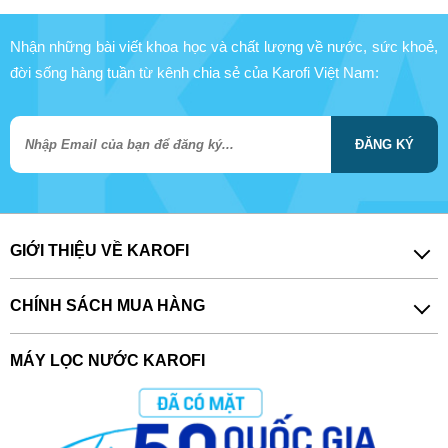
Nhận những bài viết khoa học và chất lượng về nước, sức khoẻ,
đời sống hàng tuần từ kênh chia sẻ của Karofi Việt Nam:
ĐĂNG KÝ
GIỚI THIỆU VỀ KAROFI
CHÍNH SÁCH MUA HÀNG
MÁY LỌC NƯỚC KAROFI