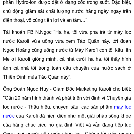
phân Hydro-ion được đặt ở dạng cốc trong suốt. Đặc biệt,
chủ động giám sát chất lượng nước hàng ngày ngay trên
điện thoại, vô cùng tiện lợi và an tâm…".
Tài khoản FB N.Ngọc "Ha ha, tôi vừa pha trà từ máy lọc
nước Karofi vừa uống vừa xem Táo Quân này, tới đoạn
Ngọc Hoàng cũng uống nước từ Máy Karofi con tôi kêu lên
Mẹ ơi Karofi giống mình, cả nhà cười ha ha, tôi thấy hình
ảnh cả nhà tôi trong toàn câu chuyện của nước sạch ở
Thiên Đình mùa Táo Quân này".
Ông Đoàn Ngọc Huy - Giám Đốc Marketing Karofi cho biết:
"Gần 20 năm hình thành và phát triển với định vị Chuyên gia
lọc nước - Thấu hiểu, chuyên sâu, các sản phẩm
máy lọc
nước
của Karofi đã hiện diện như một giải pháp sống khỏe
của hàng chục triệu hộ gia đình Việt và vẫn đang tiếp tục
được mọi người yêu mến chọn lựa. Chúng tôi ước mong