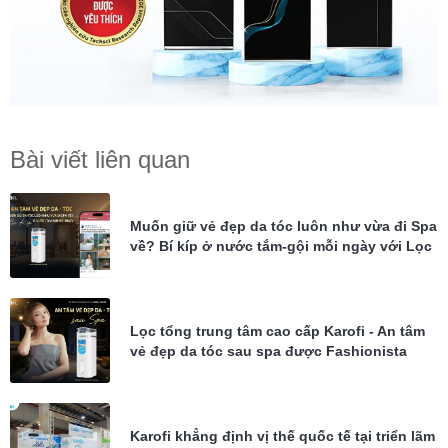
Bài viết liên quan
Muốn giữ vẻ đẹp da tóc luôn như vừa đi Spa
về? Bí kíp ở nước tắm-gội mỗi ngày với Lọc
tổng Karofi KTF-P02
Lọc tổng trung tâm cao cấp Karofi - An tâm
vẻ đẹp da tóc sau spa được Fashionista
Châu Bùi tin dùng
Karofi khẳng định vị thế quốc tế tại triển lãm