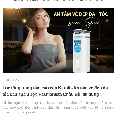
03/08/2026
Lọc tổng trung tâm cao cấp Karofi - An tâm vẻ đẹp da
tóc sau spa được Fashionista Châu Bùi tin dùng
Nhiều người tin rằng làn da và mái tóc đẹp đến từ mỹ phẩm cao
cấp hay các liệu trình spa đắt tiền, nhưng có một yếu tố nền tảng
thường bị bỏ qua đó ...