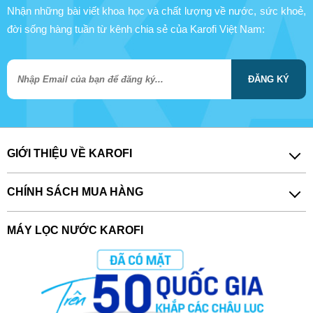
Nhận những bài viết khoa học và chất lượng về nước, sức khoẻ,
đời sống hàng tuần từ kênh chia sẻ của Karofi Việt Nam:
ĐĂNG KÝ
GIỚI THIỆU VỀ KAROFI
CHÍNH SÁCH MUA HÀNG
MÁY LỌC NƯỚC KAROFI