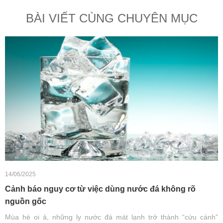
BÀI VIẾT CÙNG CHUYÊN MỤC
14/06/2025
Cảnh báo nguy cơ từ việc dùng nước đá không rõ
nguồn gốc
Mùa hè oi ả, những ly nước đá mát lạnh trở thành “cứu cánh”