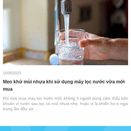
10/05/2025
Mẹo khử mùi nhựa khi sử dụng máy lọc nước vừa mới
mua
Khi vừa mua máy lọc nước mới, không ít người dùng cảm thấy băn
khoăn vì nước sau lọc có mùi nhựa nhẹ, hoặc vị lạ khiến họ e ngại
trong lần đầu sử ...