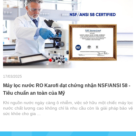
17/03/2025
Máy lọc nước RO Karofi đạt chứng nhận NSF/ANSI 58 -
Tiêu chuẩn an toàn của Mỹ
Khi nguồn nước ngày càng ô nhiễm, việc sở hữu một chiếc máy lọc
nước chất lượng cao không chỉ là nhu cầu còn là giải pháp bảo vệ
sức khỏe cho gia ...