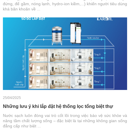
đứng, để gầm, nóng lạnh, hydro-ion kiềm,...) khiến người tiêu dùng
khá băn khoăn về ...
25/04/2025
Những lưu ý khi lắp đặt hệ thống lọc tổng biệt thự
Nước sạch luôn đóng vai trò cốt lõi trong việc bảo vệ sức khỏe và
nâng tầm chất lượng sống – đặc biệt là tại những không gian sống
đẳng cấp như biệt ...