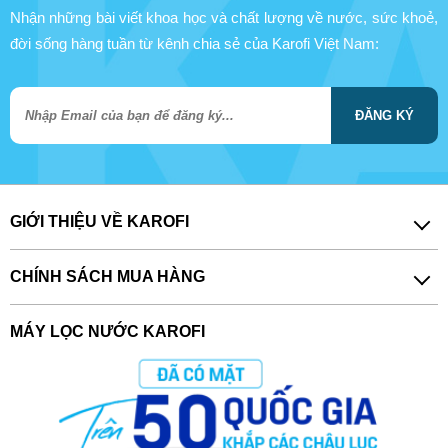
Nhận những bài viết khoa học và chất lượng về nước, sức khoẻ,
đời sống hàng tuần từ kênh chia sẻ của Karofi Việt Nam:
ĐĂNG KÝ
GIỚI THIỆU VỀ KAROFI
CHÍNH SÁCH MUA HÀNG
MÁY LỌC NƯỚC KAROFI