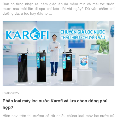
Bạn có từng nhận ra, cảm giác làn da mềm mịn và mái tóc suôn
mượt sau mỗi lần đi spa chỉ kéo dài vài ngày? Dù vẫn chăm chỉ
dưỡng da, ủ tóc hay đầu tư ...
09/06/2025
Phân loại máy lọc nước Karofi và lựa chọn dòng phù
hợp?
Hiện nay, trên thị trường có rất nhiều chủng loại máy lọc nước (tủ