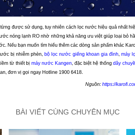
từng được sử dụng, tuy nhiên cách lọc nước hiệu quả nhất hi
nước nóng lạnh RO nhờ những khả năng ưu việt giúp loại bỏ h
g nước. Nếu bạn muốn tìm hiểu thêm các dòng sản phẩm khác Karo
nước bị nhiễm phèn,
bộ lọc nước giếng khoan gia đình
,
máy l
ềm từ thiết bị
máy nước Kangen
, đặc biệt hệ thống
dây chuy
an, đơn vị gọi ngay Hotline 1900 6418.
Nguồn:
https://karofi.c
BÀI VIẾT CÙNG CHUYÊN MỤC