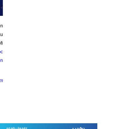
ện
ầu
fi
ọc
ền
om