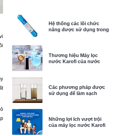
Hệ thống các lõi chức
năng được sử dụng trong
máy lọc nước Karofi
vi
ôi
Thương hiệu Máy lọc
nước Karofi của nước
nào?
uy
Các phương pháp được
ất
sử dụng để làm sạch
nước
bỏ
ạp
Những lợi ích vượt trội
của máy lọc nước Karofi
công nghệ RO