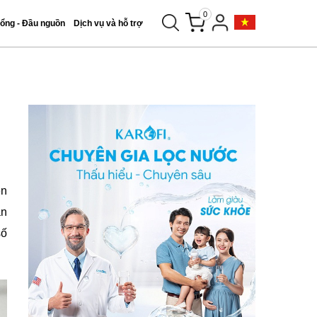
0
tổng - Đầu nguồn
Dịch vụ và hỗ trợ
ện
ăn
số