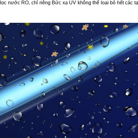
ọc nước RO, chỉ riêng Bức xạ UV không thể loại bỏ hết các t