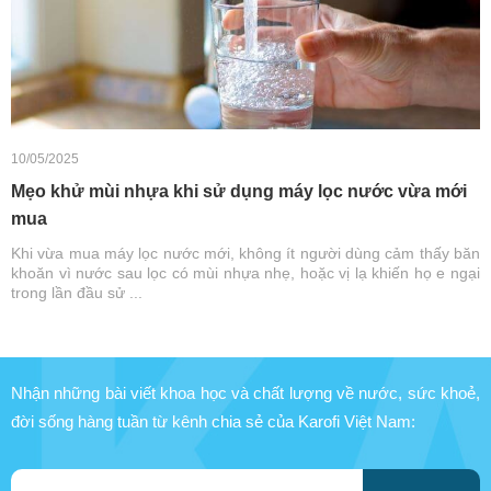
10/05/2025
Mẹo khử mùi nhựa khi sử dụng máy lọc nước vừa mới
mua
Khi vừa mua máy lọc nước mới, không ít người dùng cảm thấy băn
khoăn vì nước sau lọc có mùi nhựa nhẹ, hoặc vị lạ khiến họ e ngại
trong lần đầu sử ...
Nhận những bài viết khoa học và chất lượng về nước, sức khoẻ,
đời sống hàng tuần từ kênh chia sẻ của Karofi Việt Nam: