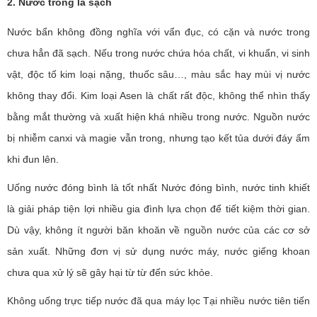
2. Nước trong là sạch
Nước bẩn không đồng nghĩa với vẩn đục, có cặn và nước trong
chưa hẳn đã sạch. Nếu trong nước chứa hóa chất, vi khuẩn, vi sinh
vật, độc tố kim loại nặng, thuốc sâu…, màu sắc hay mùi vị nước
không thay đổi. Kim loại Asen là chất rất độc, không thể nhìn thấy
bằng mắt thường và xuất hiện khá nhiều trong nước. Nguồn nước
bị nhiễm canxi và magie vẫn trong, nhưng tạo kết tủa dưới đáy ấm
khi đun lên.
Uống nước đóng bình là tốt nhất Nước đóng bình, nước tinh khiết
là giải pháp tiện lợi nhiều gia đình lựa chọn để tiết kiệm thời gian.
Dù vậy, không ít người băn khoăn về nguồn nước của các cơ sở
sản xuất. Những đơn vị sử dụng nước máy, nước giếng khoan
chưa qua xử lý sẽ gây hại từ từ đến sức khỏe.
Không uống trực tiếp nước đã qua máy lọc Tại nhiều nước tiên tiến