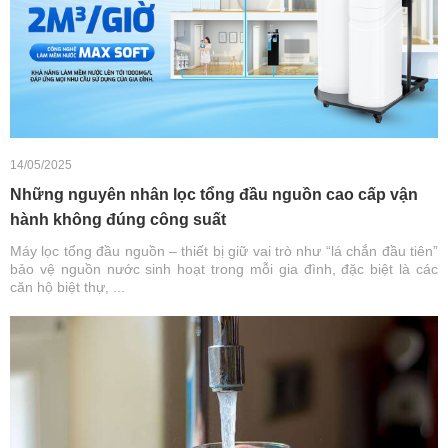
14/05/2025
Những nguyên nhân lọc tổng đầu nguồn cao cấp vận
hành không đúng công suất
Máy lọc tổng đầu nguồn – thiết bị giữ vai trò như “lá chắn đầu tiên”
bảo vệ nguồn nước sinh hoạt trong mỗi gia đình, đặc biệt là các
căn hộ biệt thự, ...