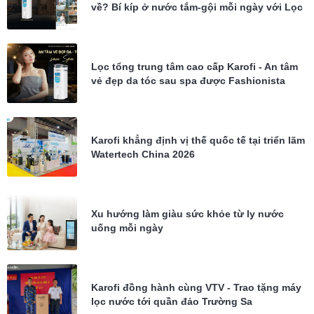
về? Bí kíp ở nước tắm-gội mỗi ngày với Lọc
tổng Karofi KTF-P02
Lọc tổng trung tâm cao cấp Karofi - An tâm
vẻ đẹp da tóc sau spa được Fashionista
Châu Bùi tin dùng
Karofi khẳng định vị thế quốc tế tại triển lãm
Watertech China 2026
Xu hướng làm giàu sức khỏe từ ly nước
uống mỗi ngày
Karofi đồng hành cùng VTV - Trao tặng máy
lọc nước tới quần đảo Trường Sa