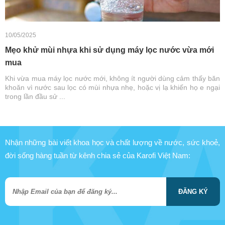
10/05/2025
Mẹo khử mùi nhựa khi sử dụng máy lọc nước vừa mới
mua
Khi vừa mua máy lọc nước mới, không ít người dùng cảm thấy băn
khoăn vì nước sau lọc có mùi nhựa nhẹ, hoặc vị lạ khiến họ e ngại
trong lần đầu sử ...
Nhận những bài viết khoa học và chất lượng về nước, sức khoẻ,
đời sống hàng tuần từ kênh chia sẻ của Karofi Việt Nam:
ĐĂNG KÝ