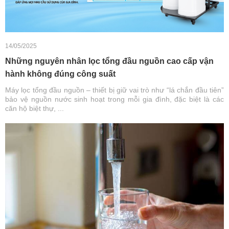
14/05/2025
Những nguyên nhân lọc tổng đầu nguồn cao cấp vận
hành không đúng công suất
Máy lọc tổng đầu nguồn – thiết bị giữ vai trò như “lá chắn đầu tiên”
bảo vệ nguồn nước sinh hoạt trong mỗi gia đình, đặc biệt là các
căn hộ biệt thự, ...