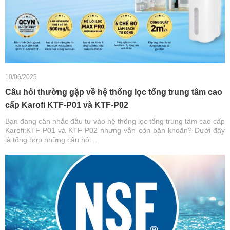
10/06/2025
Câu hỏi thường gặp về hệ thống lọc tổng trung tâm cao
cấp Karofi KTF-P01 và KTF-P02
Bạn đang cân nhắc đầu tư vào hệ thống lọc tổng trung tâm cao cấp
Karofi:KTF-P01 và KTF-P02 nhưng vẫn còn băn khoăn? Dưới đây
là tổng hợp những câu hỏi ...