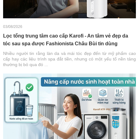
03/08/2026
Lọc tổng trung tâm cao cấp Karofi - An tâm vẻ đẹp da
tóc sau spa được Fashionista Châu Bùi tin dùng
Nhiều người tin rằng làn da và mái tóc đẹp đến từ mỹ phẩm cao
cấp hay các liệu trình spa đắt tiền, nhưng có một yếu tố nền tảng
thường bị bỏ qua đó ...