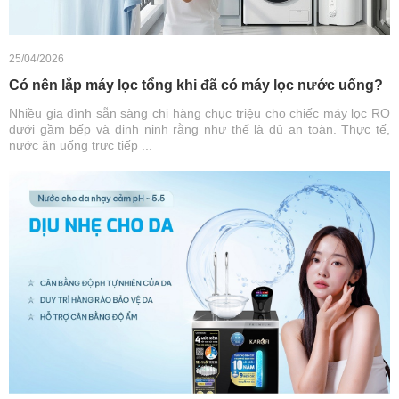
25/04/2026
Có nên lắp máy lọc tổng khi đã có máy lọc nước uống?
Nhiều gia đình sẵn sàng chi hàng chục triệu cho chiếc máy lọc RO
dưới gầm bếp và đinh ninh rằng như thế là đủ an toàn. Thực tế,
nước ăn uống trực tiếp ...