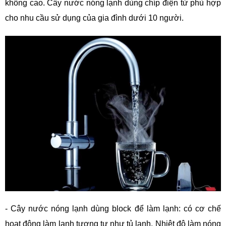
không cao. Cây nước nóng lạnh dùng chíp điện tử phù hợp
cho nhu cầu sử dụng của gia đình dưới 10 người.
- Cây nước nóng lạnh dùng block để làm lạnh: có cơ chế
hoạt động làm lạnh tương tự như tủ lạnh. Nhiệt độ làm nóng