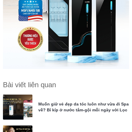
Bài viết liên quan
Muốn giữ vẻ đẹp da tóc luôn như vừa đi Spa
về? Bí kíp ở nước tắm-gội mỗi ngày với Lọc
tổng Karofi KTF-P02