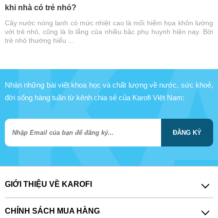
khi nhà có trẻ nhỏ?
Cây nước nóng lạnh có mức nhiệt cao là mối hiểm họa khôn lường
với trẻ nhỏ, cũng là lo lắng của nhiều bậc phụ huynh hiện nay. Bởi
trẻ nhỏ thường hiếu ...
Nhận những bài viết khoa học và chất lượng về nước, sức khoẻ,
đời sống hàng tuần từ kênh chia sẻ của Karofi Việt Nam:
ĐĂNG KÝ
GIỚI THIỆU VỀ KAROFI
CHÍNH SÁCH MUA HÀNG