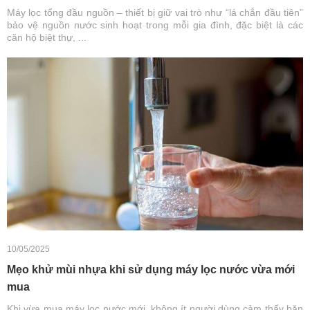
Máy lọc tổng đầu nguồn – thiết bị giữ vai trò như “lá chắn đầu tiên”
bảo vệ nguồn nước sinh hoạt trong mỗi gia đình, đặc biệt là các
căn hộ biệt thự, ...
10/05/2025
Mẹo khử mùi nhựa khi sử dụng máy lọc nước vừa mới
mua
Khi vừa mua máy lọc nước mới, không ít người dùng cảm thấy băn