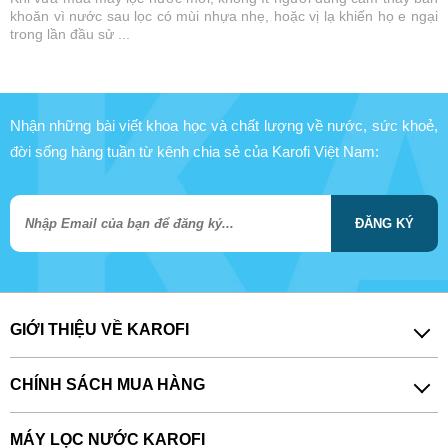
khoăn vì nước sau lọc có mùi nhựa nhẹ, hoặc vị lạ khiến họ e ngại
trong lần đầu sử ...
Nhận những bài viết khoa học và chất lượng về nước, sức khoẻ,
đời sống hàng tuần từ kênh chia sẻ của Karofi Việt Nam:
ĐĂNG KÝ
GIỚI THIỆU VỀ KAROFI
CHÍNH SÁCH MUA HÀNG
MÁY LỌC NƯỚC KAROFI