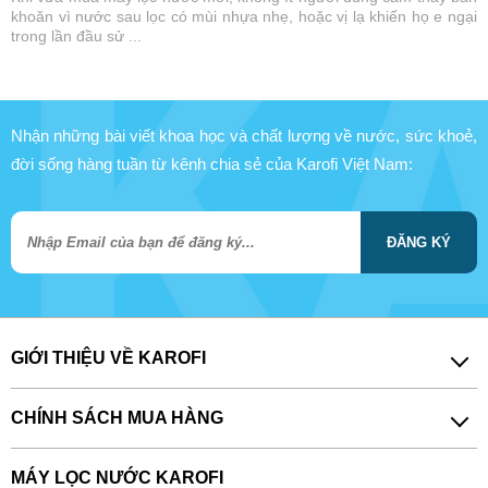
khoăn vì nước sau lọc có mùi nhựa nhẹ, hoặc vị lạ khiến họ e ngại
trong lần đầu sử ...
Nhận những bài viết khoa học và chất lượng về nước, sức khoẻ,
đời sống hàng tuần từ kênh chia sẻ của Karofi Việt Nam:
ĐĂNG KÝ
GIỚI THIỆU VỀ KAROFI
CHÍNH SÁCH MUA HÀNG
MÁY LỌC NƯỚC KAROFI