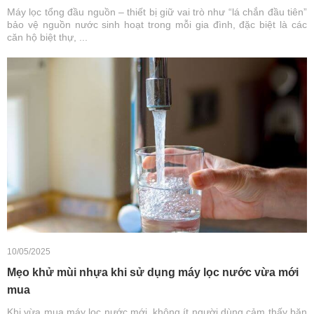
Máy lọc tổng đầu nguồn – thiết bị giữ vai trò như “lá chắn đầu tiên”
bảo vệ nguồn nước sinh hoạt trong mỗi gia đình, đặc biệt là các
căn hộ biệt thự, ...
10/05/2025
Mẹo khử mùi nhựa khi sử dụng máy lọc nước vừa mới
mua
Khi vừa mua máy lọc nước mới, không ít người dùng cảm thấy băn