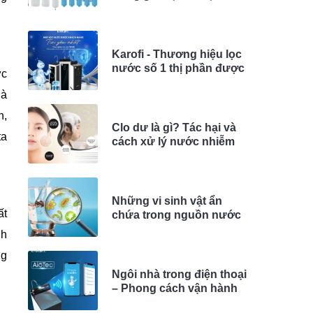
1, 2, 3, 4
Karofi - Thương hiệu lọc
nước số 1 thị phần được
ớc
yêu thích nhất
là
n,
Clo dư là gì? Tác hại và
ta
cách xử lý nước nhiễm
Clo dư trong nguồn nước
sinh hoạt
Những vi sinh vật ẩn
ất
chứa trong nguồn nước
gây ra tác hại gì cho sức
nh
khỏe?
ng
Ngôi nhà trong điện thoại
– Phong cách vận hành
gia đình thời 4.0