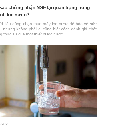
 sao chứng nhận NSF lại quan trọng trong
nh lọc nước?
i tiêu dùng chọn mua máy lọc nước để bảo vệ sức
, nhưng không phải ai cũng biết cách đánh giá chất
g thực sự của một thiết bị lọc nước. ...
5/2025