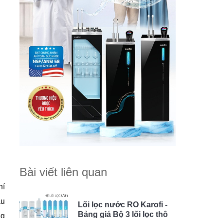
Bài viết liên quan
hí
ẫu
Lõi lọc nước RO Karofi -
Bảng giá Bộ 3 lõi lọc thô
ng