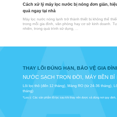
Cách xử lý máy lọc nước bị nóng đơn giản, hiệ
quả ngay tại nhà
Máy lọc nước nóng lạnh trở thành thiết bị không thể thiế
trong mỗi gia đình, văn phòng hay cơ sở kinh doanh. Tu
nhiên, trong quá trình sử dụng, ...
THAY LÕI ĐÚNG HẠN, BẢO VỆ GIA ĐÌ
NƯỚC SẠCH TRỌN ĐỜI, MÁY BỀN BỈ
Lõi lọc thô (đến 12 tháng), Màng RO (từ 24-36 tháng), Lõ
tháng)
*Lưu ý: Các sản phẩm lõi lọc sau khi thay nên được xả đúng nơi quy định, 