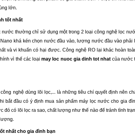
ùng lớn.
h tốt nhất
ọc nước thường chỉ sử dụng một trong 2 loại công nghệ lọc nư
 Nano khá kén chọn nước đầu vào, lượng nước đầu vào phải 
hất và vi khuẩn có hại được. Công nghệ RO lại khác hoàn toà
ính vì thế các loại
may loc nuoc gia dinh tot nhat
của nước 
 công nghệ dùng lõi lọc,... là những tiêu chí quyết định nên ch
 khi bắt đầu có ý định mua sản phẩm máy lọc nước cho gia đì
đó có lõi lọc ra sao, chất lượng như thế nào để tránh tình trạ
 lượng.
t nhất cho gia đình bạn