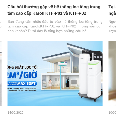
g
Câu hỏi thường gặp về hệ thống lọc tổng trung
Tại
tâm cao cấp Karofi KTF-P01 và KTF-P02
ngà
u
Bạn đang cân nhắc đầu tư vào hệ thống lọc tổng trung
Ngườ
ó
tâm cao cấp Karofi:KTF-P01 và KTF-P02 nhưng vẫn còn
khỏe
băn khoăn? Dưới đây là tổng hợp những câu hỏi ...
lượn
14/05/2025
10/0