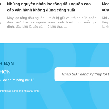
u
Những nguyên nhân lọc tổng đầu nguồn cao
Mẹo
cấp vận hành không đúng công suất
vừa
u
Máy lọc tổng đầu nguồn – thiết bị giữ vai trò như “lá chắn
Khi 
y
đầu tiên” bảo vệ nguồn nước sinh hoạt trong mỗi gia
thấy
đình, đặc biệt là các căn hộ biệt thự, ...
lạ k
NH BẠN
 HƠN
i lọc chức năng (từ 12
thùng rác dành cho nhựa tái sinh.