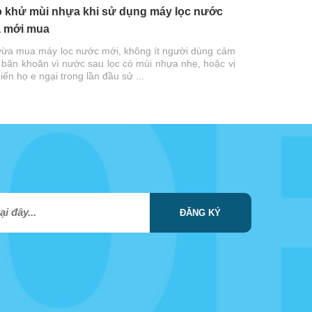
 khử mùi nhựa khi sử dụng máy lọc nước
 mới mua
vừa mua máy lọc nước mới, không ít người dùng cảm
 băn khoăn vì nước sau lọc có mùi nhựa nhẹ, hoặc vị
hiến họ e ngại trong lần đầu sử ...
ĐĂNG KÝ