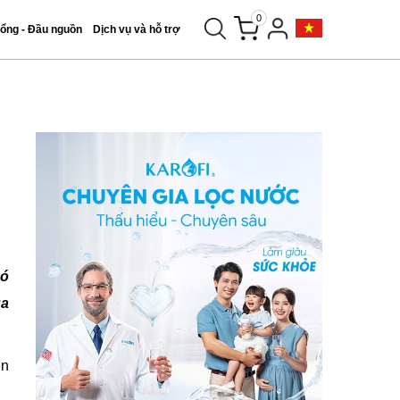
0
tổng - Đầu nguồn
Dịch vụ và hỗ trợ
có
ua
ên