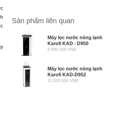
ớc
nh
Sản phẩm liên quan
ợc
Máy lọc nước nóng lạnh
Karofi KAD - D950
áy
9.990.000 VNĐ
Máy lọc nước nóng lạnh
Karofi KAD-D952
11.030.000 VNĐ