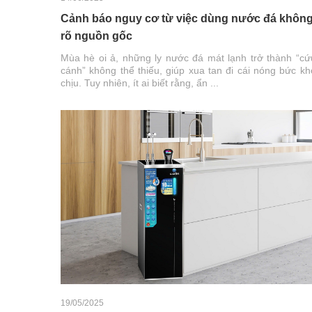
Cảnh báo nguy cơ từ việc dùng nước đá khôn
rõ nguồn gốc
Mùa hè oi ả, những ly nước đá mát lạnh trở thành “cứ
cánh” không thể thiếu, giúp xua tan đi cái nóng bức kh
chịu. Tuy nhiên, ít ai biết rằng, ẩn ...
19/05/2025