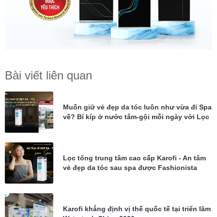
Bài viết liên quan
Muốn giữ vẻ đẹp da tóc luôn như vừa đi Spa
về? Bí kíp ở nước tắm-gội mỗi ngày với Lọc
tổng Karofi KTF-P02
Lọc tổng trung tâm cao cấp Karofi - An tâm
vẻ đẹp da tóc sau spa được Fashionista
Châu Bùi tin dùng
Karofi khẳng định vị thế quốc tế tại triển lãm