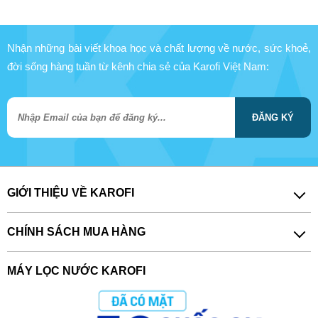
Nhận những bài viết khoa học và chất lượng về nước, sức khoẻ,
đời sống hàng tuần từ kênh chia sẻ của Karofi Việt Nam:
ĐĂNG KÝ
GIỚI THIỆU VỀ KAROFI
CHÍNH SÁCH MUA HÀNG
MÁY LỌC NƯỚC KAROFI