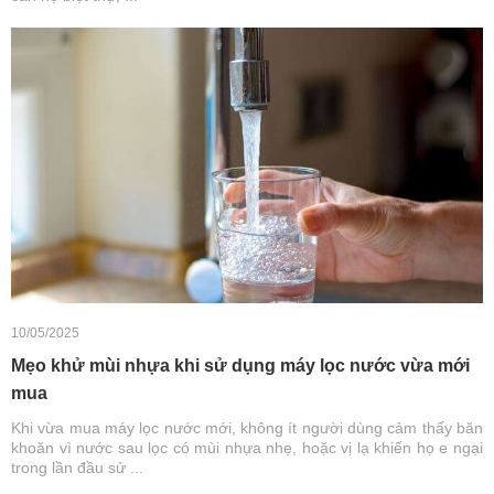
10/05/2025
Mẹo khử mùi nhựa khi sử dụng máy lọc nước vừa mới
mua
Khi vừa mua máy lọc nước mới, không ít người dùng cảm thấy băn
khoăn vì nước sau lọc có mùi nhựa nhẹ, hoặc vị lạ khiến họ e ngại
trong lần đầu sử ...