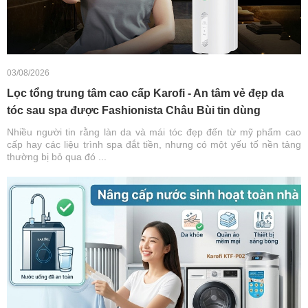
03/08/2026
Lọc tổng trung tâm cao cấp Karofi - An tâm vẻ đẹp da
tóc sau spa được Fashionista Châu Bùi tin dùng
Nhiều người tin rằng làn da và mái tóc đẹp đến từ mỹ phẩm cao
cấp hay các liệu trình spa đắt tiền, nhưng có một yếu tố nền tảng
thường bị bỏ qua đó ...