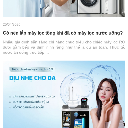
25/04/2026
Có nên lắp máy lọc tổng khi đã có máy lọc nước uống?
Nhiều gia đình sẵn sàng chi hàng chục triệu cho chiếc máy lọc RO
dưới gầm bếp và đinh ninh rằng như thế là đủ an toàn. Thực tế,
nước ăn uống trực tiếp ...