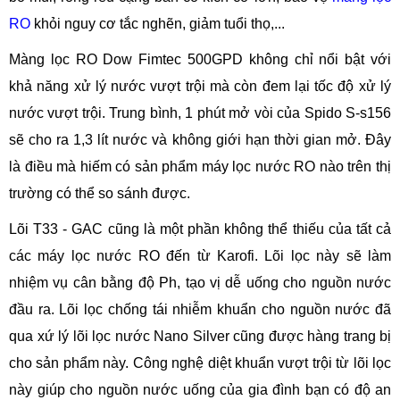
RO
khỏi nguy cơ tắc nghẽn, giảm tuổi thọ,...
Màng lọc RO Dow Fimtec 500GPD không chỉ nổi bật với
khả năng xử lý nước vượt trội mà còn đem lại tốc độ xử lý
nước vượt trội. Trung bình, 1 phút mở vòi của Spido S-s156
sẽ cho ra 1,3 lít nước và không giới hạn thời gian mở. Đây
là điều mà hiếm có sản phẩm máy lọc nước RO nào trên thị
trường có thể so sánh được.
Lõi T33 - GAC cũng là một phần không thể thiếu của tất cả
các máy lọc nước RO đến từ Karofi. Lõi lọc này sẽ làm
nhiệm vụ cân bằng độ Ph, tạo vị dễ uống cho nguồn nước
đầu ra. Lõi lọc chống tái nhiễm khuẩn cho nguồn nước đã
qua xứ lý lõi lọc nước Nano Silver cũng được hàng trang bị
cho sản phẩm này. Công nghệ diệt khuẩn vượt trội từ lõi lọc
này giúp cho nguồn nước uống của gia đình bạn có độ an