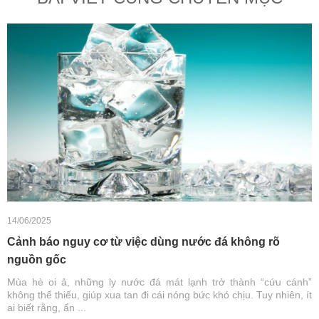
14/06/2025
Cảnh báo nguy cơ từ việc dùng nước đá không rõ
nguồn gốc
Mùa hè oi ả, những ly nước đá mát lạnh trở thành “cứu cánh”
không thể thiếu, giúp xua tan đi cái nóng bức khó chịu. Tuy nhiên, ít
ai biết rằng, ẩn ...