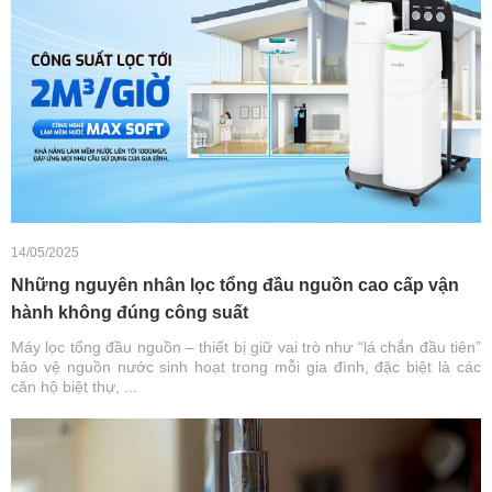
14/05/2025
Những nguyên nhân lọc tổng đầu nguồn cao cấp vận
hành không đúng công suất
Máy lọc tổng đầu nguồn – thiết bị giữ vai trò như “lá chắn đầu tiên”
bảo vệ nguồn nước sinh hoạt trong mỗi gia đình, đặc biệt là các
căn hộ biệt thự, ...