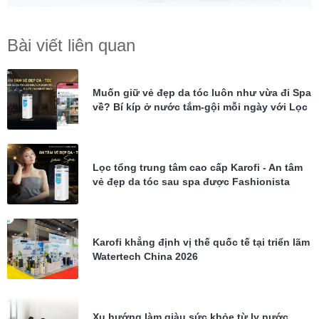
Bài viết liên quan
Muốn giữ vẻ đẹp da tóc luôn như vừa đi Spa
về? Bí kíp ở nước tắm-gội mỗi ngày với Lọc
tổng Karofi KTF-P02
Lọc tổng trung tâm cao cấp Karofi - An tâm
vẻ đẹp da tóc sau spa được Fashionista
Châu Bùi tin dùng
Karofi khẳng định vị thế quốc tế tại triển lãm
Watertech China 2026
Xu hướng làm giàu sức khỏe từ ly nước