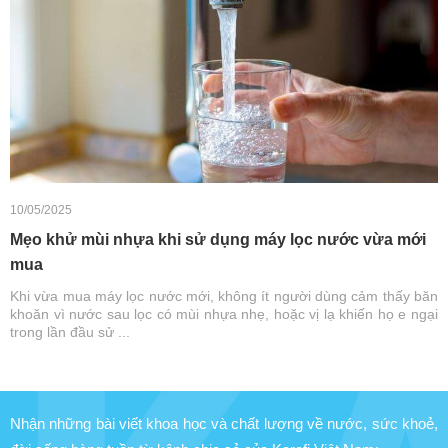
10/05/2025
Mẹo khử mùi nhựa khi sử dụng máy lọc nước vừa mới
mua
Khi vừa mua máy lọc nước mới, không ít người dùng cảm thấy băn
khoăn vì nước sau lọc có mùi nhựa nhẹ, hoặc vị lạ khiến họ e ngại
trong lần đầu sử ...
Nhận những bài viết khoa học và chất lượng về nước, sức khoẻ,