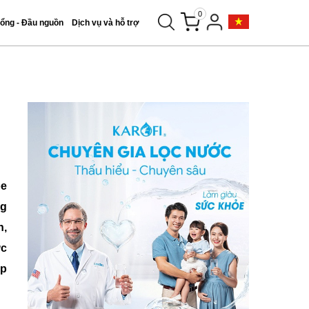
0
tổng - Đầu nguồn
Dịch vụ và hỗ trợ
ỏe
ng
n,
ực
ạp