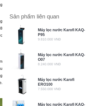
giản này
ng
Sản phẩm liên quan
ng
 8
Máy lọc nước Karofi KAQ-
P95
ớc
9.810.000 VNĐ
Máy lọc nước Karofi KAQ-
O07
àm
8.240.000 VNĐ
ầu
ng
Máy lọc nước Karofi
e.
ERO100
7.550.000 VNĐ
Máy lọc nước Karofi KAQ-