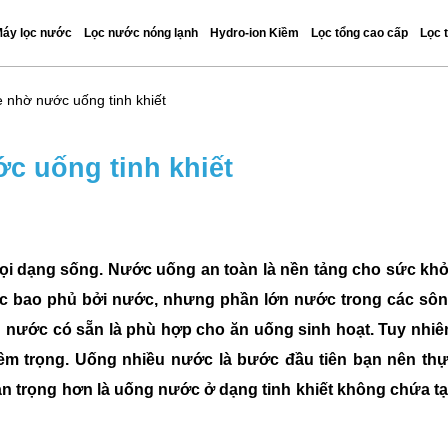
áy lọc nước
Lọc nước nóng lạnh
Hydro-ion Kiềm
Lọc tổng cao cấp
Lọc 
e nhờ nước uống tinh khiết
c uống tinh khiết
ọi dạng sống. Nước uống an toàn là nền tảng cho sức kh
ợc bao phủ bởi nước, nhưng phần lớn nước trong các sô
g nước có sẵn là phù hợp cho ăn uống sinh hoạt. Tuy nhiê
m trọng. Uống nhiều nước là bước đầu tiên bạn nên th
an trọng hơn là uống nước ở dạng tinh khiết không chứa t