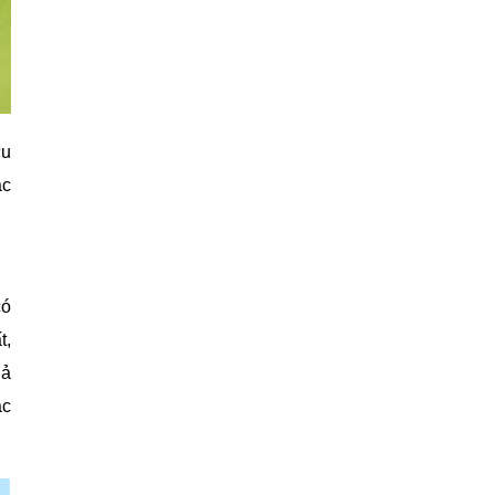
ưu
ác
có
t,
uả
ắc