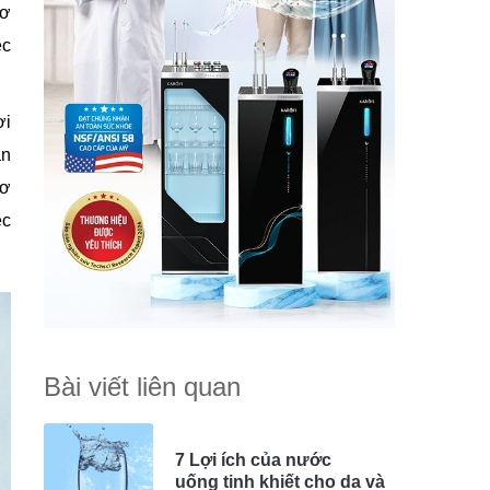
cơ
ệc
ợi
ản
cơ
ệc
Bài viết liên quan
7 Lợi ích của nước
uống tinh khiết cho da và