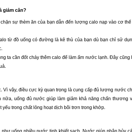
uả giảm cân?
chặn sự thèm ăn của bạn dẫn đến lượng calo nạp vào cơ thể 
lo từ đồ uống có đường là kẻ thù của bạn dù bạn chỉ sử dụ
c.
ng ta cần đốt cháy thêm calo để làm ấm nước lạnh. Đây cũng 
uả.
 Vì vậy, điều cực kỳ quan trọng là cung cấp đủ lượng nước c
ơn nữa, uống đủ nước giúp làm giảm khả năng chấn thương 
t yếu trong chất lỏng hoạt dịch bôi trơn trong khớp.
n như uống nhiều nước tinh khiết sạch. Nước giúp phân hủy c