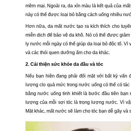
mềm mại. Ngoài ra, da xỉn màu là kết quả của mất 
này có thể được loại bỏ bằng cách uống nhiều nước
Hơn nữa, da mất nước tạo ra kích thích cho tuy
miễn dịch để bảo vệ da khô. Nó có thể được giảm
ly nước mỗi ngày có thể giúp da loại bỏ độc tố. V
và các thói quen dưỡng ẩm cho da khác.
2. Cải thiện sức khỏe da đầu và tóc
Nếu bạn hiện đang phải đối mặt với bất kỳ vấn 
lượng clo quá mức trong nước uống có thể có tác
bằng nước uống tinh khiết là bước đầu tiên bạn 
lượng của mỗi sợi tóc là trọng lượng nước. Vì vậ
Mặt khác, mất nước sẽ làm cho tóc bạn dễ gãy và s