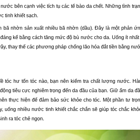
nước bên cạnh việc tích tụ các tế bào da chết. Những tình trạ
 tinh khiết sạch.
ến bã nhờn sản xuất nhiều bã nhờn (dầu). Đây là một phản ứ
 đáng kể bằng cách tăng mức độ bù nước cho da. Uống ít nhất
ì vậy, thay thế các phương pháp chống lão hóa đắt tiền bằng nư
đề tóc hư tổn tóc nào, bạn nên kiểm tra chất lượng nước. H
 động tiêu cực nghiêm trọng đến da đầu của bạn. Giữ ẩm da đ
nên thực hiện để đảm bảo sức khỏe cho tóc. Một phần tư trọ
y, uống nhiều nước tinh khiết chắc chắn sẽ giúp tóc chắc khỏ
inh ra tóc chẻ ngọn.