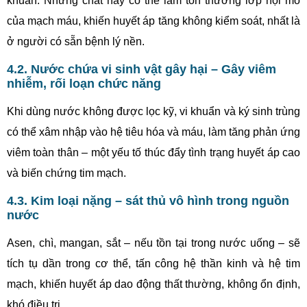
khuẩn. Những chất này có thể làm tổn thương lớp nội mô
của mạch máu, khiến huyết áp tăng không kiểm soát, nhất là
ở người có sẵn bệnh lý nền.
4.2. Nước chứa vi sinh vật gây hại – Gây viêm
nhiễm, rối loạn chức năng
Khi dùng nước không được lọc kỹ, vi khuẩn và ký sinh trùng
có thể xâm nhập vào hệ tiêu hóa và máu, làm tăng phản ứng
viêm toàn thân – một yếu tố thúc đẩy tình trạng huyết áp cao
và biến chứng tim mạch.
4.3. Kim loại nặng – sát thủ vô hình trong nguồn
nước
Asen, chì, mangan, sắt – nếu tồn tại trong nước uống – sẽ
tích tụ dần trong cơ thể, tấn công hệ thần kinh và hệ tim
mạch, khiến huyết áp dao động thất thường, không ổn định,
khó điều trị.