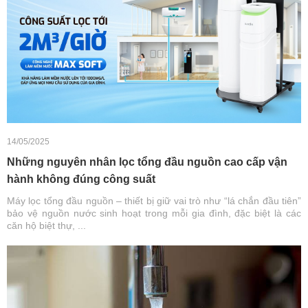
14/05/2025
Những nguyên nhân lọc tổng đầu nguồn cao cấp vận
hành không đúng công suất
Máy lọc tổng đầu nguồn – thiết bị giữ vai trò như “lá chắn đầu tiên”
bảo vệ nguồn nước sinh hoạt trong mỗi gia đình, đặc biệt là các
căn hộ biệt thự, ...