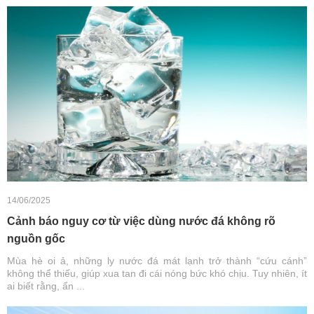
14/06/2025
Cảnh báo nguy cơ từ việc dùng nước đá không rõ
nguồn gốc
Mùa hè oi ả, những ly nước đá mát lạnh trở thành “cứu cánh”
không thể thiếu, giúp xua tan đi cái nóng bức khó chịu. Tuy nhiên, ít
ai biết rằng, ẩn ...