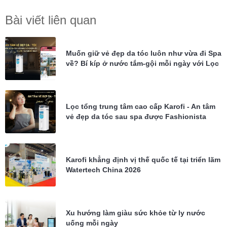
Bài viết liên quan
Muốn giữ vẻ đẹp da tóc luôn như vừa đi Spa
về? Bí kíp ở nước tắm-gội mỗi ngày với Lọc
tổng Karofi KTF-P02
Lọc tổng trung tâm cao cấp Karofi - An tâm
vẻ đẹp da tóc sau spa được Fashionista
Châu Bùi tin dùng
Karofi khẳng định vị thế quốc tế tại triển lãm
Watertech China 2026
Xu hướng làm giàu sức khỏe từ ly nước
uống mỗi ngày