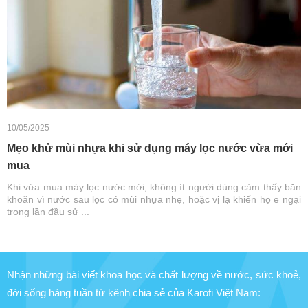
10/05/2025
Mẹo khử mùi nhựa khi sử dụng máy lọc nước vừa mới
mua
Khi vừa mua máy lọc nước mới, không ít người dùng cảm thấy băn
khoăn vì nước sau lọc có mùi nhựa nhẹ, hoặc vị lạ khiến họ e ngại
trong lần đầu sử ...
Nhận những bài viết khoa học và chất lượng về nước, sức khoẻ,
đời sống hàng tuần từ kênh chia sẻ của Karofi Việt Nam: