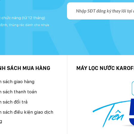
N
ọc chức năng (từ 12 tháng)
 định, thùng rác dành cho nhựa
NH SÁCH MUA HÀNG
MÁY LỌC NƯỚC KAROF
h sách giao hàng
h sách thanh toán
 sách đổi trả
 sách điều kiện giao dịch
g