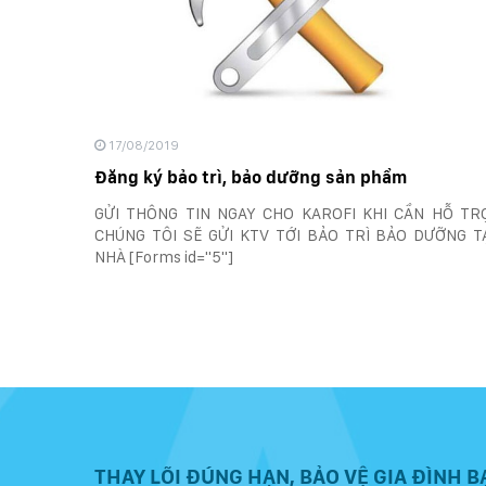
17/08/2019
Đăng ký bảo trì, bảo dưỡng sản phẩm
GỬI THÔNG TIN NGAY CHO KAROFI KHI CẦN HỖ TR
CHÚNG TÔI SẼ GỬI KTV TỚI BẢO TRÌ BẢO DƯỠNG T
NHÀ [Forms id="5"]
THAY LÕI ĐÚNG HẠN, BẢO VỆ GIA ĐÌNH B