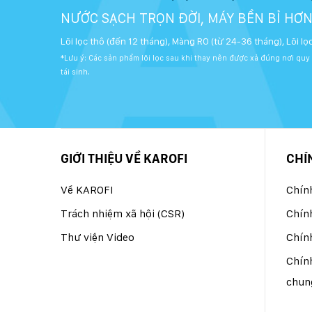
NƯỚC SẠCH TRỌN ĐỜI, MÁY BỀN BỈ HƠ
Lõi lọc thô (đến 12 tháng), Màng RO (từ 24-36 tháng), Lõi l
*Lưu ý: Các sản phẩm lõi lọc sau khi thay nên được xả đúng nơi quy
tái sinh.
GIỚI THIỆU VỀ KAROFI
CHÍ
Về KAROFI
Chín
Trách nhiệm xã hội (CSR)
Chín
Thư viện Video
Chính
Chính
chun