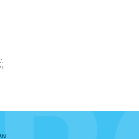
Ợ.
ẠI
ẠN