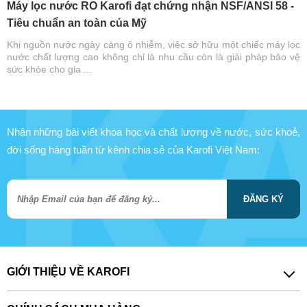
Máy lọc nước RO Karofi đạt chứng nhận NSF/ANSI 58 -
Tiêu chuẩn an toàn của Mỹ
Khi nguồn nước ngày càng ô nhiễm, việc sở hữu một chiếc máy lọc
nước chất lượng cao không chỉ là nhu cầu còn là giải pháp bảo vệ
sức khỏe cho gia ...
Nhận những bài viết khoa học và chất lượng về nước, sức khoẻ,
đời sống hàng tuần từ kênh chia sẻ của Karofi Việt Nam:
ĐĂNG KÝ
GIỚI THIỆU VỀ KAROFI