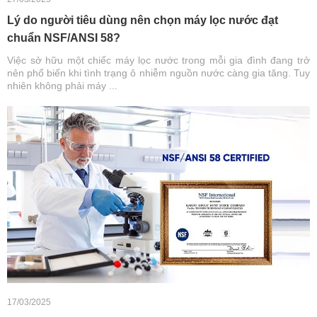
Lý do người tiêu dùng nên chọn máy lọc nước đạt
chuẩn NSF/ANSI 58?
Việc sở hữu một chiếc máy lọc nước trong mỗi gia đình đang trở
nên phổ biến khi tình trạng ô nhiễm nguồn nước càng gia tăng. Tuy
nhiên không phải máy ...
17/03/2025