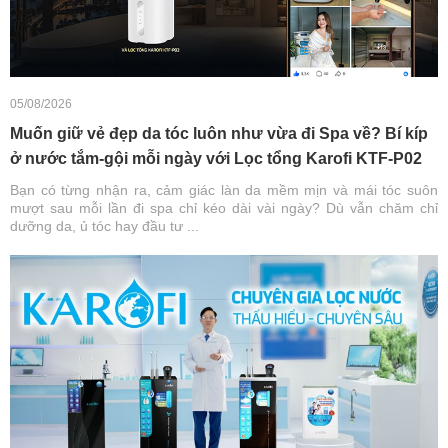
05/08/2026
Muốn giữ vẻ đẹp da tóc luôn như vừa đi Spa về? Bí kíp
ở nước tắm-gội mỗi ngày với Lọc tổng Karofi KTF-P02
Bạn có từng nhận ra, cảm giác làn da mềm mịn và mái tóc suôn
mượt sau mỗi lần đi spa chỉ kéo dài vài ngày? Dù vẫn chăm chỉ
dưỡng da, ủ tóc hay đầu tư ...